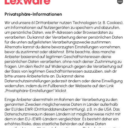
direkt für deine Lexware Office Version
und sparst beim sofortigen Kauf mit
unserem Aktionsrabatt.
30 Tage kostenlos testen
Der Test endet automatisch
Kostenloser Support
Kostenlos testen
Test endet nach 30 Tagen automatisch. Kein
Abo. Kein Newsletter. Mit der Registrierung
stimmst du den
Datenschutz­bestimmungen
und den
AGB
zu.