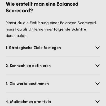
Wie erstellt man eine Balanced
Scorecard?
Planst du die Einführung einer Balanced Scorecard,
musst du als Unternehmer
folgende Schritte
durchlaufen:
1. Strategische Ziele festlegen
Zunächst musst du ein Ziel festlegen, das du
2. Kennzahlen definieren
erreichen willst. Anhand dieses übergeordneten
Ziels kannst du weitere kleinere Ziele definieren –
Für jede der vier Perspektiven definierst du im
gewissermaßen als Zwischenschritte auf dem Weg
3. Zielwerte bestimmen
nächsten Schritt geeignete Kennzahlen. Diese
zu dem Hauptziel.
Messgrößen müssen es ermöglichen, dass du
Einen Eindruck davon, wo du dich auf dem Weg hin
überprüfen kannst, ob du auf dem richtigen Weg
4. Maßnahmen ermitteln
zu deinem Ziel befindest, erhältst du, wenn du vorab
bist.