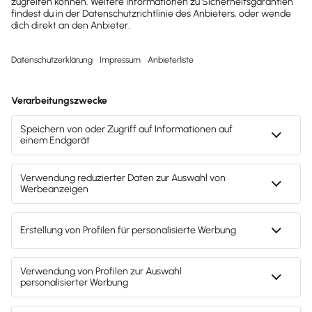
Sofort
50%
sparen
Newsletter
Brandheiße
News direkt in
dein Postfach
Möchtest du zukünftig
wichtige News zu
Gesetzesänderungen,
hilfreiche Praxis-Tipps und