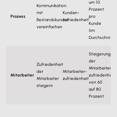
um 10
Kommunikation
Prozent
mit
Kunden­
Prozess
pro
Bestandskunden
zufriedenheit
Kunde
vereinfachen
(im
Durchschnitt)
Steigerung
der
Zufriedenheit
Mitarbeiter­
der
Mitarbeiter­
Mitarbeiter
zufriedenheit
Mitarbeiter
zufriedenheit
von 60
steigern
auf 80
Prozent