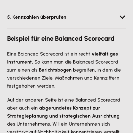
bestimmte Zielwerte festlegst. Wenn dein
Damit alle Beteiligten wissen, was zu tun ist, werden
Umsatzziel bei 900.000 Euro liegt, weißt du, dass du
5. Kennzahlen überprüfen
Maßnahmen festgelegt, wie die jeweiligen Ziele
bei einem Umsatz von 850.000 Euro schon vieles
erreicht werden können.
richtig machst.
In regelmäßigen Abständen müssen die
Beispiel für eine Balanced Scorecard
Verantwortlichen überprüfen, ob die
Vereinbarungen und damit das Kennzahlensystem
Eine Balanced Scorecard ist ein recht
vielfältiges
der Balanced Scorecard eingehalten werden. So
Instrument
. So kann man die Balanced Scorecard
kann beispielsweise das Controlling die Einhaltung
zum einen als
Berichtsbogen
begreifen, in dem die
der Balanced Scorecard überwachen.
verschiedenen Ziele, Maßnahmen und Kennziffern
festgehalten werden.
Auf der anderen Seite ist eine Balanced Scorecard
aber auch ein
abgerundetes Konzept zur
Strategieplanung und strategischen Ausrichtung
des Unternehmens. Will ein Unternehmen sich
verstärkt auf Nachhaltigkeit konzentrieren, erstellt