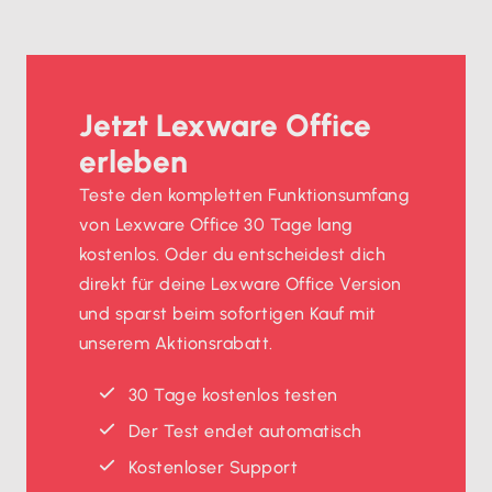
Jetzt Lexware Office
erleben
Teste den kompletten Funktionsumfang
von Lexware Office 30 Tage lang
kostenlos. Oder du entscheidest dich
direkt für deine Lexware Office Version
und sparst beim sofortigen Kauf mit
unserem Aktionsrabatt.
30 Tage kostenlos testen
Der Test endet automatisch
Kostenloser Support