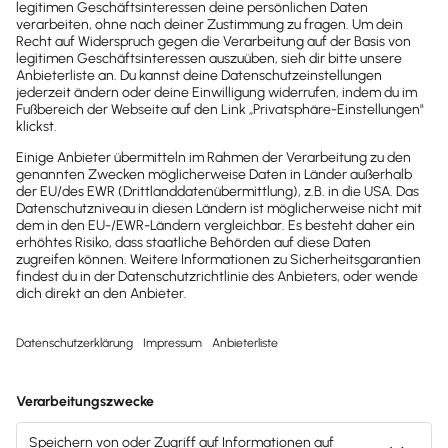
Brandheiße
News direkt in
dein Postfach
Möchtest du zukünftig
wichtige News zu
Gesetzesänderungen,
hilfreiche Praxis-Tipps und
kostenlose Tools für
Unternehmen erhalten?
Dann abonniere unseren
Newsletter.
Jetzt anmelden