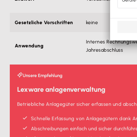
Gesetzliche Vorschriften
keine
Internes Rechnungswe
Anwendung
Jahresabschluss
Unsere Empfehlung
Lexware anlagenverwaltung
Betriebliche Anlagegüter sicher erfassen und absch
Schnelle Erfassung von Anlagegütern dank A
Abschreibungen einfach und sicher durchführ