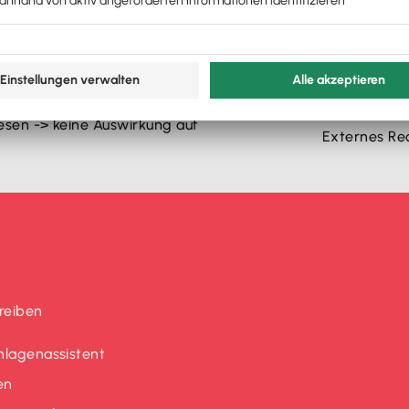
Euro
Beachtung d
sen -> keine Auswirkung auf
Externes Re
reiben
nlagenassistent
en