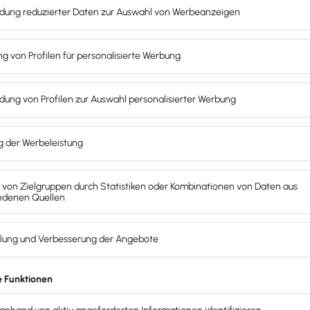
r bei der Bewertung
für die innerbetriebliche Kostenrech
t sich die Ergebnistabelle korrigieren.
eale Substanzerhaltung vom
Wiederbeschaffungswert
einer 
h Situation und Inflation. Preissteigerungen sind im Laufe d
hreibung
Abschreibun
sten zum Zeitpunkt der Ersatzinvestition
Anschaffung
hliche Nutzungsdauer zugrunde
Hier liegt d
Vollständige
swert bzw. Schrottwert / Restwert