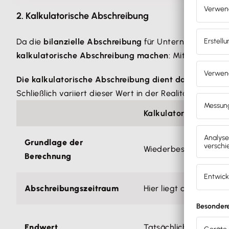
2. Kalkulatorische Abschreibung
Da die
bilanzielle Abschreibung
für Unternehmen abe
kalkulatorische Abschreibung machen
: Mit ihnen läss
Die kalkulatorische Abschreibung dient dazu, die r
Schließlich variiert dieser Wert in der Realität je nac
Kalkulatorische Absc
Grundlage der
Wiederbeschaffungsko
Berechnung
Abschreibungszeitraum
Hier liegt die tatsäc
Endwert
Tatsächlicher Verkauf