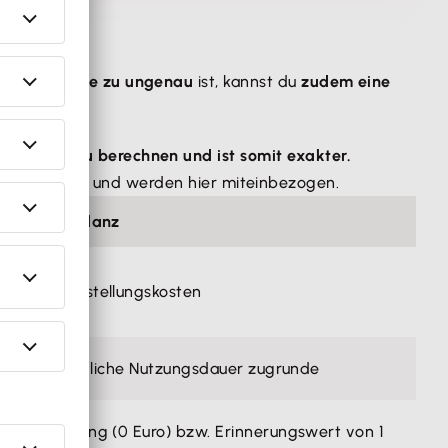
nung teilweise zu ungenau
ist, kannst du
zudem eine
Maschine zu berechnen und ist somit exakter.
er Jahre normal und werden hier miteinbezogen.
g für die Bilanz
s- bzw. Herstellungskosten
ie voraussichtliche Nutzungsdauer zugrunde
 Abschreibung (0 Euro) bzw. Erinnerungswert von 1