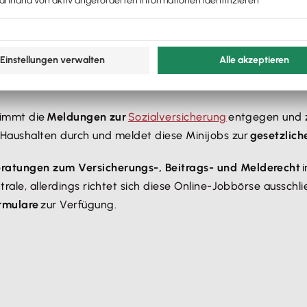
ig Beschäftigte schnell und unkompliziert ein. Das sind die Vo…
telle
 nimmt die
Meldungen zur
Sozialversicherung
entgegen und z
n Haushalten durch und meldet diese Minijobs zur
gesetzlich
ratungen zum Versicherungs-, Beitrags- und Melderecht
i
rale, allerdings richtet sich diese Online-Jobbörse ausschlie
ormulare
zur Verfügung.