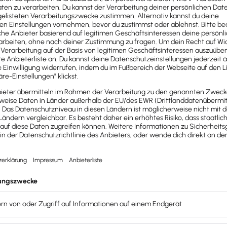
kommisson die Erhöhung des Mindestlohns für die Jahre 2
pro Stunde und
ab dem 1. Januar 2027 auf 14,60 Euro
pro 
lt ist, steigen auch die Minijob- und Midijob-Grenzen:
i etwa 602 Euro liegen und 2027 bei etwa 633 Euro im Mona
 Verdienst von etwa 602 Euro bis 2.000 Euro und 2027 bei 
pschaft als Einzugs- und Meldestelle für geringfügige Bes
n Sozialversicherungsbeiträgen. Die Knappschaft ist eine d
 Pflegeversicherungsbeiträge ihrer Mitglieder.
r Arbeitgeber und Arbeitnehmer?