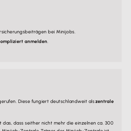
rsicherungsbeiträgen bei Minijobs.
ompliziert anmelden
.
erufen. Diese fungiert deutschlandweit als
zentrale
 das, dass seither nicht mehr die einzelnen ca. 300
 Minijob-Zentrale. Träger der Minijob-Zentrale ist