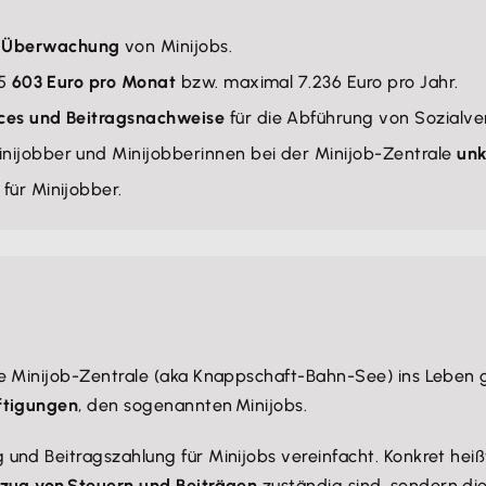
 Überwachung
von Minijobs.
25
603 Euro pro Monat
bzw. maximal 7.236 Euro pro Jahr.
ces und Beitragsnachweise
für die Abführung von Sozialve
nijobber und Minijobberinnen bei der Minijob-Zentrale
unk
für Minijobber.
e Minijob-Zentrale (aka Knappschaft-Bahn-See) ins Leben g
ftigungen
, den sogenannten Minijobs.
nd Beitragszahlung für Minijobs vereinfacht. Konkret heißt
nzug von Steuern und Beiträgen
zuständig sind, sondern die