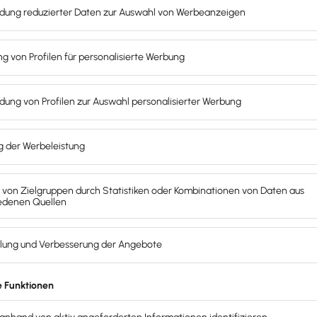
keit und -dauer.
 der Messe nicht mehr verwendbar ist, kannst du die 5.000
essebesuche genutzt, wo du die 5.000 € als Anlagevermöge
r Steuererklärung ein.
tzen möchte, sollte alle Ausgaben sorgfältig dokumentier
 schenken. Wer ist an welchen Tagen am Stand? Auch wenn 
ierenden Themen
, den vorgestellten Produkten, wichtige
hst leicht verständlich und schwöre dein kleines Team ein.
r