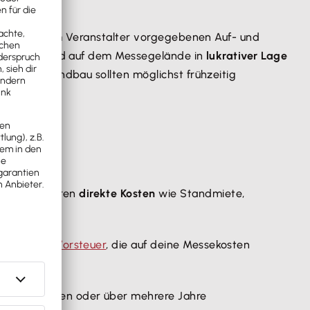
und die vom Veranstalter vorgegebenen Auf- und
er, einen Stand auf dem Messegelände in
lukrativer Lage
 und der Standbau sollten möglichst frühzeitig
. Dazu gehören
direkte Kosten
wie Standmiete,
.
nst du die
Vorsteuer
, die auf deine Messekosten
gabe abgezogen oder über mehrere Jahre