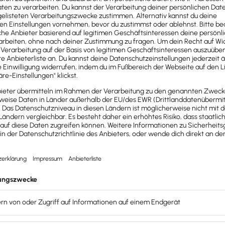
ch eine Checkliste. Zentrale Elemente sind der
Messebeginn
früher gebucht wird, desto besser. So ist die Chance größ
igen Preisen
zu erhalten. Auch die Logistik von Materialien
puffer
ein.
seauftritts
en steuerlich als
Betriebsausgaben
berücksichtigt werden
wie
indirekte Kosten
wie Versicherungen und Personalkosten
um bei einer Steuerprüfung bestehen zu können. Zudem kan
idität verbessert und deine Ausgaben effektiv senkt.
s
musst du entscheiden, ob dieser sofort als Betriebsaus