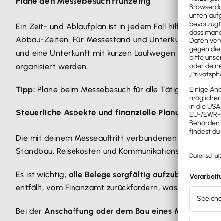
Plane den Messebesuch frühzeitig
Ein Zeit- und Ablaufplan ist in jedem Fall hilfreich. Ma
Abbau-Zeiten. Für Messestand und Unterkunft gilt: je 
und eine Unterkunft mit kurzen Laufwegen zu
vernünft
organisiert werden.
Tipp:
Plane beim Messebesuch für alle Tätigkeiten
Zeit
Steuerliche Aspekte und finanzielle Planung des Mes
Die mit deinem Messeauftritt verbundenen Kosten könn
Standbau, Reisekosten und Kommunikationskosten so
Es ist wichtig,
alle Belege sorgfältig aufzubewahren
, 
entfällt, vom Finanzamt zurückfordern, was deine Liqu
Bei der
Anschaffung oder dem Bau eines Messestand