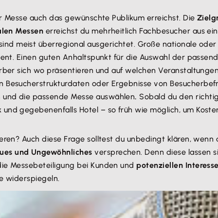
der Messe auch das gewünschte Publikum erreichst. Die
Zielg
alen Messen
erreichst du mehrheitlich Fachbesucher aus ei
d meist überregional ausgerichtet. Große nationale oder 
ient. Einen guten Anhaltspunkt für die Auswahl der passend
erber sich wo präsentieren und auf welchen Veranstaltunge
n Besucherstrukturdaten oder Ergebnisse von Besucherbefr
n und die passende Messe auswählen
.
Sobald du den richti
und gegebenenfalls Hotel – so früh wie möglich, um Koste
ieren? Auch diese Frage solltest du unbedingt klären, wen
ues und Ungewöhnliches
versprechen. Denn diese lassen si
die Messebeteiligung bei Kunden und
potenziellen Interess
ge widerspiegeln.