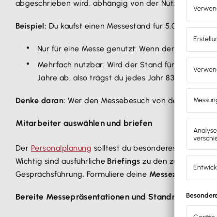
abgeschrieben wird, abhängig von der Nutzungshäufig
Beispiel:
Du kaufst einen Messestand für 5.000 €.
Nur für eine Messe genutzt: Wenn der Stand nach
Mehrfach nutzbar: Wird der Stand für mehrere M
Jahre ab, also trägst du jedes Jahr 833,33 € in de
Denke daran:
Wer den Messebesuch von der Steuer abse
Mitarbeiter auswählen und briefen
Der
Personalplanung
solltest du besonderes Augenmerk
Wichtig sind ausführliche
Briefings
zu den zu
kommuniz
Gesprächsführung. Formuliere deine
Messeziele
möglic
Bereite Messepräsentationen und Standmaterial vo