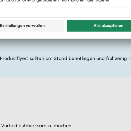
stleistungen
präsentieren möchtest, ist – abhängig von de
t. Bereite diese rechtzeitig vor.
tandbesucher bereitzustellen.
e Produktflyer) sollten am Stand bereitliegen und frühzeit
 im Vorfeld aufmerksam zu machen: