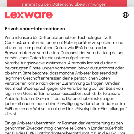
stimmst du den
Datenschutz­bestimmungen
und den
AGB
zu.
Sofort
50%
sparen
Newsletter
Brandheiße
News direkt in
dein Postfach
Möchtest du zukünftig
wichtige News zu