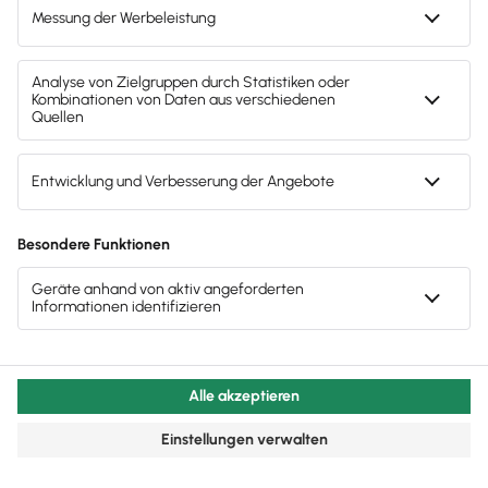
Möchtest du Kunden eines bestimmten
Alters oder Geschlechts ansprechen?
Welchen Beruf üben deine Kunden
hauptsächlich aus?
Mit welchen Problemen und Fragen
richten sich die Kunden an dich?
Welche Informations-Kanäle nutzen
deine Kunden (Zeitschriften, Social
Media o. Ä.)?
Möchtest du Dienstleistungen oder Produkte
online zum Verkauf stellen und dafür auf
deiner Website einen
Onlineshop erstellen
?
Oder willst du einen Blog schreiben, mit dem
du das Image deines Betriebs oder deines