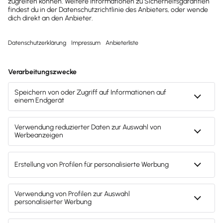
zu verfassen. Stelle dir dazu folgende Fragen:
Wofür brauchst du deine Website und was
willst du erreichen?
Welche Zielgruppe willst du erreichen und in
welcher Art willst du mit potenziellen Kunden
kommunizieren?
Tipp
Erstelle einen Kunden-Avatar
Um die Inhalte und das Design deiner Website
optimal auf deine Zielgruppe zuschneiden zu
können und eine entsprechende Website bzw.
Homepage zu erstellen, kannst du einen
„Wunschkunden“ (oder auch Customer Avatar)
erstellen. Hier berücksichtigst du Aspekte wie: