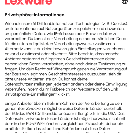
hast du
mit solchen Lösungen wenig
Spielraum
.
Eine höhere Anzahl an Vorlagen oder
Templates im Website-Builder kosten dann
zusätzlich Geld. Oft empfiehlt es sich deshalb,
von kostenfreien Tools abzusehen und
lieber
gleich ein ganzes Paket zu kaufen
, in dem
bereits alle Optionen freigeschaltet sind.
Anleitung: Worauf solltest du achten,
wenn du eine Website erstellst?
Hast du dich für eine Vorgehensweise, wie du deine
Website erstellen möchtest, entschieden, geht es
darum, passende Inhalte für deinen Internetauftritt