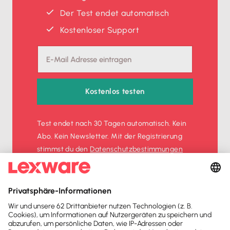
Der Test endet automatisch
Kostenloser Support
Kostenlos testen
Test endet nach 30 Tagen automatisch. Kein
Abo. Kein Newsletter. Mit der Registrierung
stimmst du den
Datenschutz­bestimmungen
und den
AGB
zu.
Sofort
50%
sparen