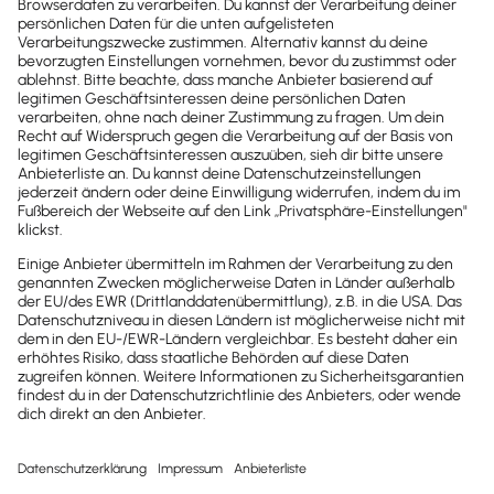
Newsletter
Brandheiße
News direkt in
dein Postfach
Möchtest du zukünftig
wichtige News zu
Gesetzesänderungen,
hilfreiche Praxis-Tipps und
kostenlose Tools für
Unternehmen erhalten?
Dann abonniere unseren
Newsletter.