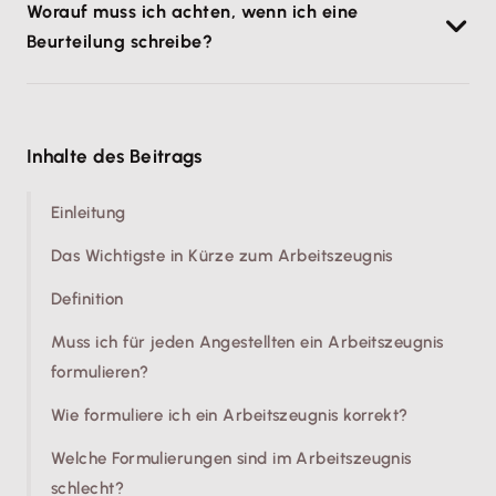
Worauf muss ich achten, wenn ich eine
solltest du die typischen Formulierungen und Codes
Beurteilung schreibe?
kennen. Du kannst auf versteckte Hinweise deuten
und die tatsächliche Bewertung deiner Leistung und
Beim Verfassen einer solchen Beurteilung helfen
deines Verhaltens aufzeigen.
standardisierte Formulierungen, um Leistung und
Inhalte des Beitrags
Verhalten klar, professionell und rechtssicher
darzustellen. Die Wahl der richtigen Formulierung im
Einleitung
Arbeitszeugnis beeinflusst die Aussagekraft
entscheidend. Die Formulierung sollte wohlwollend
­Das Wichtigste in Kürze zum Arbeitszeugnis
und präzise sein.
Definition
Muss ich für jeden Angestellten ein Arbeitszeugnis
formulieren?
Wie formuliere ich ein Arbeitszeugnis korrekt?
Welche Formulierungen sind im Arbeitszeugnis
schlecht?