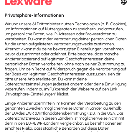
Sofort
50%
sparen
Newsletter
Brandheiße
News direkt in
dein Postfach
Möchtest du zukünftig
wichtige News zu
Gesetzesänderungen,
hilfreiche Praxis-Tipps und
kostenlose Tools für