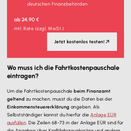
deutschen Finanzbehörden
ab
24,90 €
mtl. Rate
(zzgl. MwSt.)
Jetzt kostenlos testen!
Wo muss ich die Fahrtkostenpauschale
eintragen?
Um die Fahrtkostenpauschale
beim Finanzamt
geltend
zu machen, musst du die Daten bei der
Einkommensteuererklärung
angeben. Als
Selbstständiger kannst du hierfür die
Anlage EÜR
ausfüllen
. Die Zeilen 68-73 in der Anlage EÜR sind für
die Angaben über Kraftfahrzeugkosten und andere