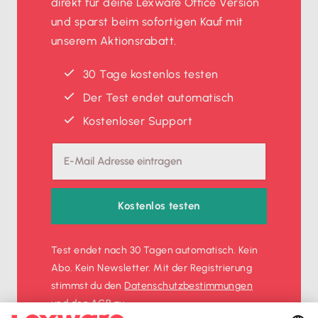
direkt für deine Lexware Office Version
und sparst beim sofortigen Kauf mit
unserem Aktionsrabatt.
30 Tage kostenlos testen
Der Test endet automatisch
Kostenloser Support
Kostenlos testen
Test endet nach 30 Tagen automatisch. Kein
Abo. Kein Newsletter. Mit der Registrierung
stimmst du den
Datenschutz­bestimmungen
und den
AGB
zu.