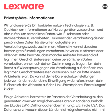
und den
AGB
zu.
Sofort
50%
sparen
Newsletter
Brandheiße
News direkt in
dein Postfach
Möchtest du zukünftig
wichtige News zu
Gesetzesänderungen,