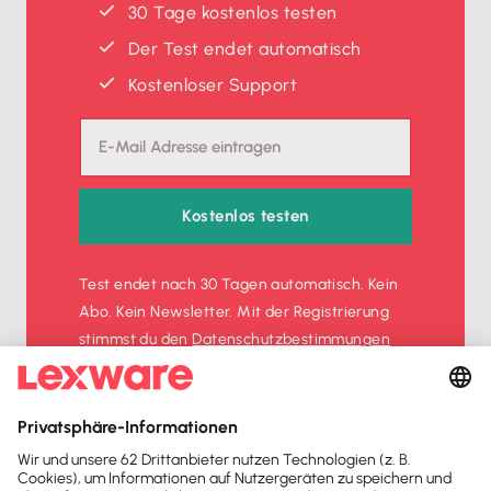
30 Tage kostenlos testen
Der Test endet automatisch
Kostenloser Support
Kostenlos testen
Test endet nach 30 Tagen automatisch. Kein
Abo. Kein Newsletter. Mit der Registrierung
stimmst du den
Datenschutz­bestimmungen
und den
AGB
zu.
Sofort
50%
sparen