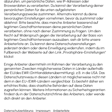
Newsletter
Brandheiße
News direkt in
dein Postfach
Möchtest du zukünftig
wichtige News zu
Gesetzesänderungen,
hilfreiche Praxis-Tipps und
kostenlose Tools für
Unternehmen erhalten?
Dann abonniere unseren
Newsletter.