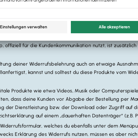
rtragsschluss informiert werden. Du solltest den Text der 
isch erstellte E-Mail zur Bestätigung des Bestelleingang
sst du nicht selbst formulieren. Du solltest dich vielmehr a
h mit deinen individuellen Angaben versehen, also etwa dei
hen Pflicht, eine evtl. existente Faxnummer muss hingege
, offiziell für die Kundenkommunikation nutzt, ist zusätzli
taltung deiner Widerrufsbelehrung auch an etwaige Ausnahme
fertigst, kannst und solltest du diese Produkte vom Wider
gitale Produkte wie etwa Videos, Musik oder Computerspiel
lten, dass deine Kunden vor Abgabe der Bestellung per Mau
ung der Dienstleistung bzw. der Download oder Zugriff auf d
zichtserklärung auf einem „dauerhaften Datenträger“ (z.B.
in Widerrufsformular, welches du ebenfalls unter dem Menüpu
cks Erklärung des Widerrufs nutzen, müssen es aber nicht.