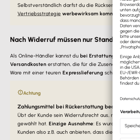
Selbstverständlich darfst du die Rücksendekosten
f
Vertriebsstrategie
werbewirksam kommunizieren
u
Nach Widerruf müssen nur Standard-Vers
Als Online-Händler kannst du
bei Erstattungen
von
Ve
Versandkosten
erstatten, die für die Zusendung der W
Ware mit einer teuren
Expresslieferung
schicken lasse
Achtung
Zahlungsmittel bei Rückerstattung beachten
Übt der Kunde sein Widerrufsrecht aus, musst du fü
gewählt hat.
Einzige Ausnahme
: Es wurde ausdrüc
Kunden also z.B. auch anbieten, dass diese auf freiw