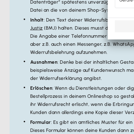
Datenträger“ spätestens unverzüglich nach Ve
Datei an die von deinem Shop-System automat
Inhalt
: Den Text deiner Widerrufsbelehrung mu
Justiz
(BMJ) halten. Dieses musst du „nur“ noc
Die Angabe einer Telefonnummer ist inzwisc
aber z.B. auch einen Messenger, z.B. WhatsApp
Widerrufsbelehrung aufzunehmen.
Ausnahmen
: Denke bei der inhaltlichen Ges
beispielsweise Anzüge auf Kundenwunsch maßan
der Widerrufserklärung angibst.
Erlöschen
: Wenn du Dienstleistungen oder di
Bestellprozess in deinem Onlineshop so gesta
ihr Widerrufsrecht erlischt, wenn die Erbring
Kunden dann allerdings eine Kopie dieser Ver
Formular
: Es gibt ein amtliches Muster für e
Dieses Formular können deine Kunden dann zwe