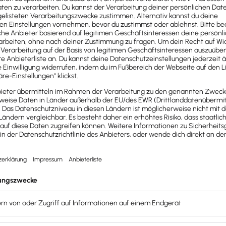
reiwillig selbst übernehmen
. Wenn du dich dazu entschließ
nd nutzen, um dich von Mitbewerbern abzuheben.
andkosten erstattet werden
rsandkosten sparen
: Bei einem Widerruf musst du dem Ve
are entstanden sind – also für das Versenden vom Händler 
n, muss er die
Mehrkosten selbst tragen
– und nicht du als 
r die Rückzahlung
grundsätzlich dasselbe Zahlungsmittel
v
klich etwas anderes vereinbart und dem Verbraucher entst
illiger Basis die Erstattung in Form eines Gutscheins oder 