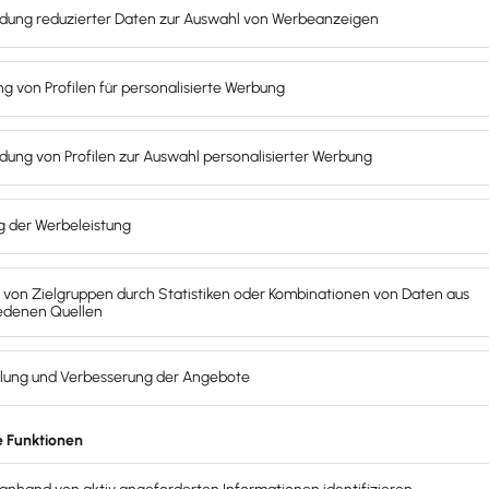
 Ihr Beginn ist von der Vertragsart beziehungsweise dem 
nt die Widerrufsfrist, sobald die Ware oder ggf. die letzte
 Widerrufsrecht informiert, endet die Widerrufsfrist späte
n
 ständig verfügbar und leicht erreichbar in deinem Webshop
kannst du am besten in der Website-Fußzeile (Footer) neb
ärung oder AGB platzieren. Zum anderen muss der Verbrau