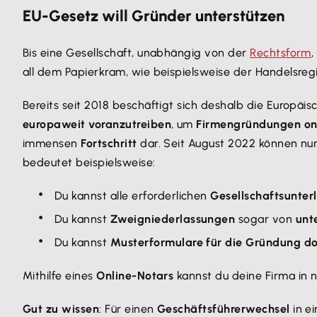
EU-Gesetz will Gründer unterstützen
Bis eine Gesellschaft, unabhängig von der
Rechtsform
,
all dem Papierkram, wie beispielsweise der Handelsreg
Bereits seit 2018 beschäftigt sich deshalb die Europ
europaweit voranzutreiben
, um
Firmengründungen on
immensen
Fortschritt
dar. Seit August 2022 können n
bedeutet beispielsweise:
Du kannst alle erforderlichen
Gesellschaftsunter
Du kannst
Zweigniederlassungen
sogar von
unt
Du kannst
Musterformulare für die Gründung 
Mithilfe eines
Online-Notars
kannst du deine Firma in 
Gut zu wissen
: Für einen
Geschäftsführerwechsel
in e