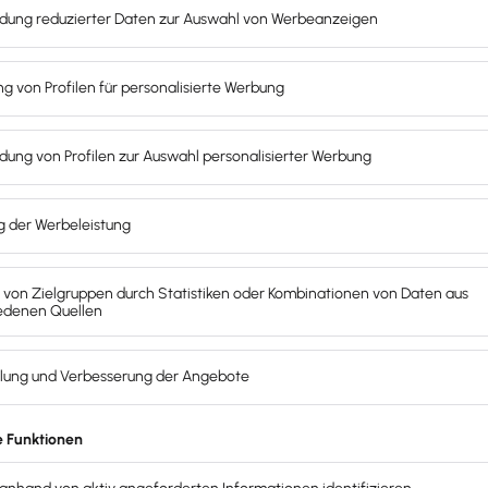
te
zur Eintragung in das Unternehmensregister
online einr
Firmen in
den Handels-
und
Unternehmensregistern
mithil
en und bei Handelsregistergerichten zu verschlanken. Maßge
eiligten Banken kooperieren und die Eröffnung eines Gesch
en im Rahmen der Onlineabwicklungen den Unternehmen kein
ichter sein, ein eigenes Unternehmen online zu gründen
.
s Handelsregister?
 bzw. die nachgewiesene Einzahlung des Stammkapitals ke
erabsetzung müssen über das Handelsregister angemeldet