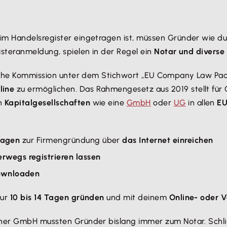
 im Handelsregister eingetragen ist, müssen Gründer wie d
isteranmeldung, spielen in der Regel ein
Notar und diverse
äische Kommission unter dem Stichwort „EU Company Law Pac
line
zu ermöglichen. Das Rahmengesetz aus 2019 stellt für 
un
Kapitalgesellschaften
wie eine
GmbH
oder
UG
in allen
EU
lagen
zur Firmengründung über
das Internet einreichen
erwegs registrieren lassen
downloaden
nur
10 bis 14 Tagen gründen
und mit deinem
Online- oder V
iner GmbH mussten Gründer bislang immer zum Notar. Schlie