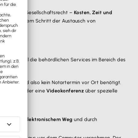
rfahren im Gesellschaftsrecht –
Kosten, Zeit und
wird mit diesem Schritt der Austausch von
f jeden Fall die behördlichen Services im Bereich des
eile
.
nden
, es wird also kein Notartermin vor Ort benötigt.
-Funktion
oder eine
Videokonferenz
über spezielle
nfalls auf
elektronischem Weg
und durch
on zu Hause
aus vor dem Computer vornehmen. Der