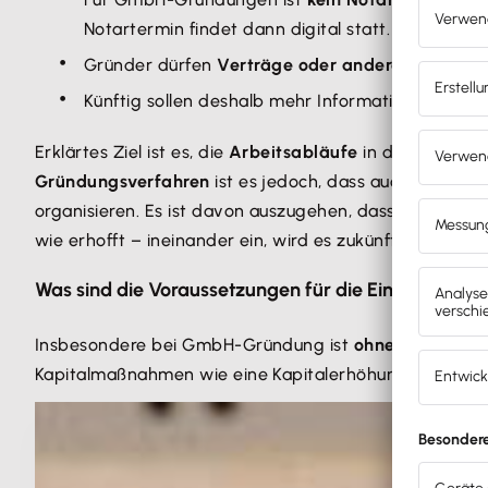
Notartermin findet dann digital statt.
Gründer dürfen
Verträge oder andere Dokumen
Künftig sollen deshalb mehr Informationen über 
Erklärtes Ziel ist es, die
Arbeitsabläufe
in den Notariat
Gründungsverfahren
ist es jedoch, dass auch die bet
organisieren. Es ist davon auszugehen, dass die Bank
wie erhofft – ineinander ein, wird es zukünftig noch
le
Was sind die Voraussetzungen für die Eintragung in
Insbesondere bei GmbH-Gründung ist
ohne ein Konto
Kapitalmaßnahmen wie eine Kapitalerhöhung oder -h