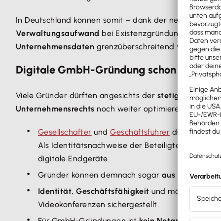
In Deutschland können somit – dank der neuen
Richtli
Verwaltungsaufwand
bei Existenzgründungen von
Gm
Unternehmensdaten
grenzüberschreitend verbessert.
Digitale GmbH-Gründung schon seit 202
Viele Gründer dürften angesichts der
stetigen digitale
Unternehmensrechts
noch weiter optimieren. Das eröf
Gesellschafter
und
Geschäftsführer
dürfen
ohne 
Als Identitätsnachweise der Beteiligten reichen 
digitale Endgeräte.
Gründer können demnach sogar
aus dem Ausla
Identität, Geschäftsfähigkeit
und mögliche
Vert
Videokonferenzen sichergestellt.
Für GmbH-Gründungen ist
kein Notartermin vor