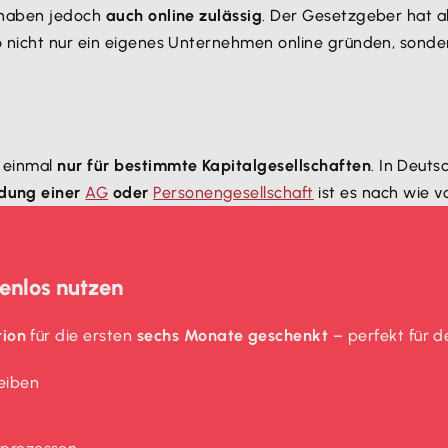
orhaben jedoch
auch online zulässig
. Der Gesetzgeber hat 
so nicht nur ein eigenes Unternehmen online gründen, sonde
t einmal
nur für bestimmte Kapitalgesellschaften
. In Deuts
dung einer
AG
oder
Personengesellschaft
ist es nach wie v
enlos nutzen
tion
für die ersten
sechs Monate geschenkt
– perfekt für d
eiben