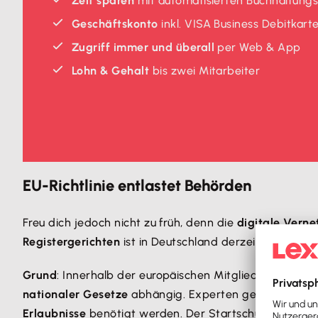
Zeit sparen
mit automatisierten Buchhaltung
Geschäftskonto
inkl. VISA Business Debitkart
Zugriff immer und überall
per Web & App
Lohn & Gehalt
bis zwei Mitarbeiter
EU-Richtlinie entlastet Behörden
Freu dich jedoch nicht zu früh, denn die
digitale Vern
Registergerichten
ist in Deutschland derzeit
unterschie
Grund
: Innerhalb der europäischen Mitgliedsstaaten i
nationaler Gesetze
abhängig. Experten gehen davon a
Erlaubnisse
benötigt werden. Der Startschuss ist jedoc