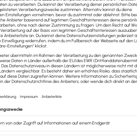
nie EU 2019/1151
für den Einsatz digitaler Werkzeuge und Ve
bH sowie UG
beträchtlich reduziert werden. Gleichzeitig 
2 möglich
n Fortschritte
begeistert sein. Die EU-Gesetzgebung wird au
fnet im Kontext der Firmengründung online
zahlreiche Vort
einen physischen Besuch
beim Notar ihre
Firma online grü
ein
offizieller Ausweis
(Personalausweis/ Reisepass) mit
eID
nd
heraus
online
eine deutsche
UG oder GmbH gründen
.
retungsverhältnisse
von Gründern werden von Notaren ebe
 Ort
mehr nötig. Als Gründer kannst du
alles Notwendige v