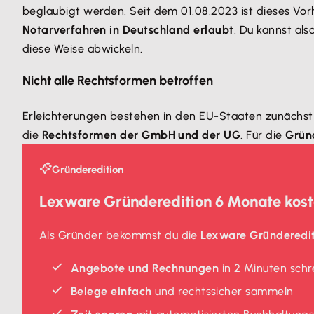
beglaubigt werden. Seit dem 01.08.2023 ist dieses V
Notarverfahren in Deutschland erlaubt
. Du kannst al
diese Weise abwickeln.
Nicht alle Rechtsformen betroffen
Erleichterungen bestehen in den EU-Staaten zunächs
die
Rechtsformen der GmbH und der UG
. Für die
Grün
Gründeredition
Lexware Gründeredition 6 Monate kost
Als Gründer bekommst du die
Lexware Gründeredi
Angebote und Rechnungen
in 2 Minuten schr
Belege einfach
und rechtssicher sammeln