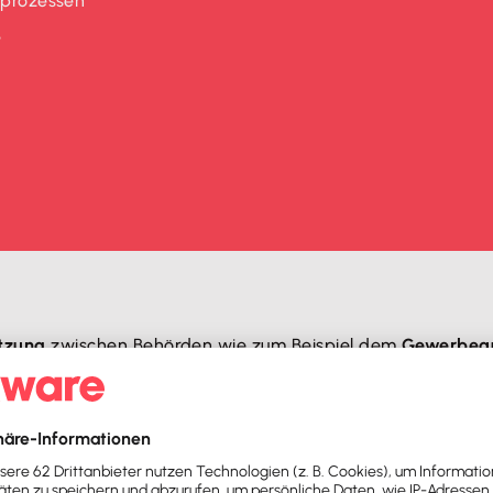
sprozessen
e
etzung
zwischen Behörden wie zum Beispiel dem
Gewerbeau
dlich weit fortgeschritten
.
st die Umsetzung der theoretischen
Gründungserleichteru
us, dass es zu einem
einheitlichen Standard
noch ein weit
h gefallen.