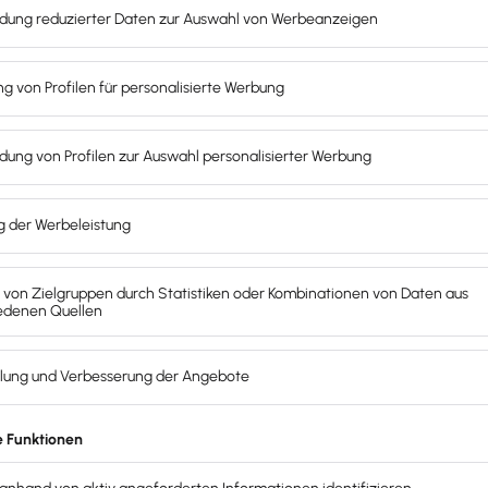
rungen durch das Heizungsgesetz in Kraft getreten
.
etzes?
(GEG) soll die
Energiewende im Wärmebereich
vorangetri
ft und Klimaschutz (BMWK) wird in Deutschland mehr als e
: Knapp die Hälfte der Haushalte heizt mit Erdgas, ein Vi
ichen, dass weniger fossile Energie importiert werden muss
Heizungsgesetz? Hier ein kurzer Überblick: