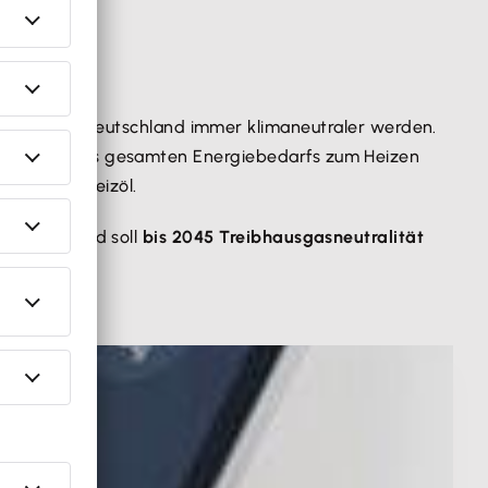
eben und Deutschland immer klimaneutraler werden.
in Drittel des gesamten Energiebedarfs zum Heizen
ertel mit Heizöl.
. Deutschland soll
bis 2045 Treibhausgasneutralität