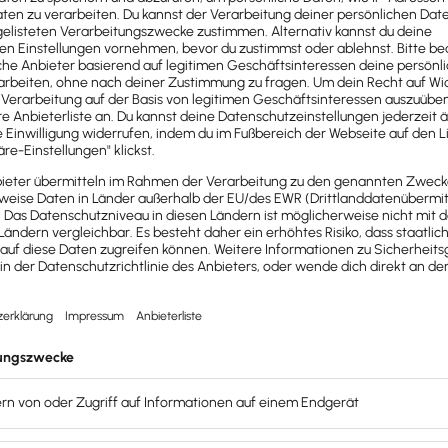
26 setzt die Bundesregierung die
Heizungs- und Gebäude
bäudeenergiegesetzes erläutert.
 in Kraft getreten
zungsgesetz" bekannt, wurde
am 8. September 2023 im Bu
 – die nach wie vor anhalten.
er 2023 mit dem Beschluss des GEG befasste, blieb es bei