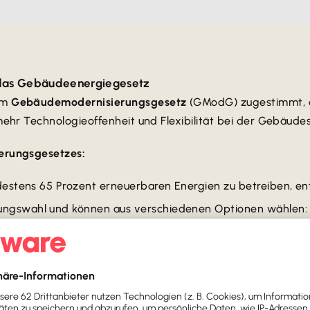
das Gebäudeenergiegesetz
em
Gebäudemodernisierungsgesetz
(GModG) zugestimmt, d
ehr Technologieoffenheit und Flexibilität bei der Gebäude
erungsgesetzes:
destens 65 Prozent erneuerbaren Energien zu betreiben, entf
zungswahl und können aus verschiedenen Optionen wähle
auch neue
Gas- und Ölheizungen
dürfen weiterhin eingebaut
utraler Brennstoffe nutzen („Bio-Treppe“).
Ölheizungen, die nach Inkrafttreten des GModG eingebaut we
: