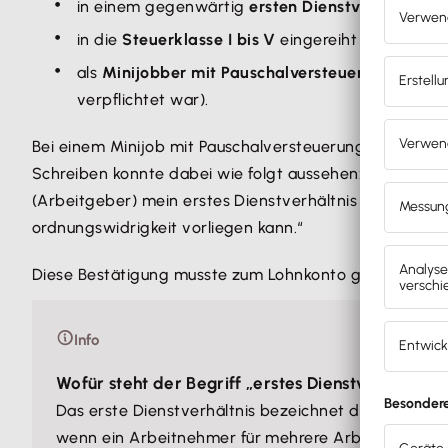
in einem gegenwärtig
ersten Dienstverhältnis
s
in die
Steuerklasse I bis V
eingereiht waren ode
als
Minijobber mit Pauschalversteuerung
nach §
verpflichtet war).
Bei einem Minijob mit Pauschalversteuerung mussten
M
Schreiben konnte dabei wie folgt aussehen:
„Hiermit b
(Arbeitgeber) mein erstes Dienstverhältnis (Haupt-Dien
ordnungswidrigkeit vorliegen kann.“
Diese Bestätigung musste zum Lohnkonto genommen 
Info
Wofür steht der Begriff „erstes Dienstverhältnis“
Das erste Dienstverhältnis bezeichnet das Hauptarb
wenn ein Arbeitnehmer für mehrere Arbeitgeber täti