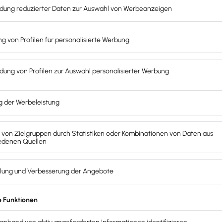
tanden und
r
 40a Abs. 2 EstG arbeiteten (aber nur, wenn der Arbeitg
inijobber ihrem Arbeitgeber schriftlich bestätigen
, dass 
estätige ich ……… (Arbeitnehmer), dass mein am 1. Septemb
stverhältnis) ist. Mir ist bekannt, dass bei einer unrichti
werden.
?
eitsverhältnis eines Arbeitnehmers. Die Unterscheidung der
g ist.