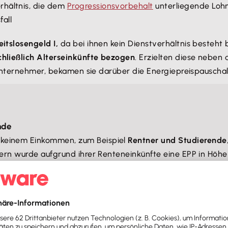
rhältnis, die dem
Progressionsvorbehalt
unterliegende Loh
fall
itslosengeld I,
da bei ihnen kein Dienstverhältnis besteht 
ließlich Alterseinkünfte bezogen
. Erzielten diese neben
 Unternehmer, bekamen sie darüber die Energiepreispauscha
nde
 keinem Einkommen, zum Beispiel
Rentner und Studierende
tnern wurde aufgrund ihrer Renteneinkünfte eine EPP in H
2023 eine Pauschale in Höhe von 200 Euro beantragen.