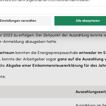
 ersten, nach dem 31. August 2022 vorzunehmenden regel
 2022 zu erfolgen. Der Zeitpunkt der Auszahlung konnte a
er-Anmeldung abzugeben hatte.
zeitraum
konnten die Energiepreispauschale
entweder im S
h
, konnte der Arbeitgeber sogar
ganz auf die Auszahlung 
 die
Abgabe einer Einkommensteuererklärung für das Jah
kte:
Auszahlungszei
Auszahlung im 