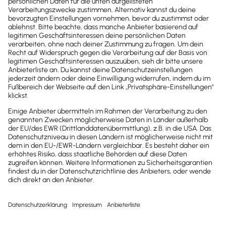
Newsletter
Brandheiße
News direkt in
dein Postfach
Möchtest du zukünftig
wichtige News zu
Gesetzesänderungen,
hilfreiche Praxis-Tipps und
kostenlose Tools für
Unternehmen erhalten?
Dann abonniere unseren
Newsletter.
Jetzt anmelden