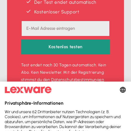
Der Test endet automatisch
Kostenloser Support
Kostenlos testen
Test endet nach 30 Tagen automatisch. Kein
Abo. Kein Newsletter. Mit der Registrierung
stimmst du den
Datenschutz­bestimmungen
und den
AGB
zu.
Sofort
50%
sparen