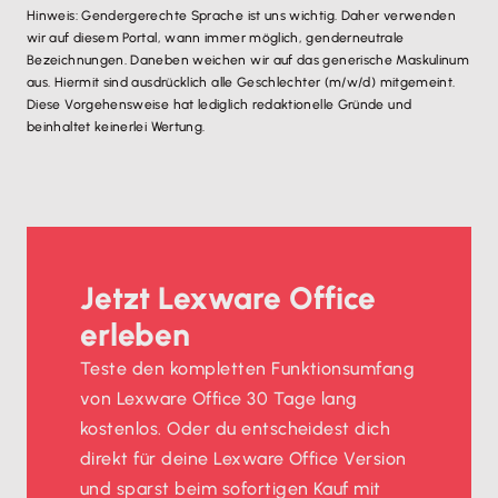
Hinweis: Gendergerechte Sprache ist uns wichtig. Daher verwenden
wir auf diesem Portal, wann immer möglich, genderneutrale
Bezeichnungen. Daneben weichen wir auf das generische Maskulinum
aus. Hiermit sind ausdrücklich alle Geschlechter (m/w/d) mitgemeint.
Diese Vorgehensweise hat lediglich redaktionelle Gründe und
beinhaltet keinerlei Wertung.
Jetzt Lexware Office
erleben
Teste den kompletten Funktionsumfang
von Lexware Office 30 Tage lang
kostenlos. Oder du entscheidest dich
direkt für deine Lexware Office Version
und sparst beim sofortigen Kauf mit