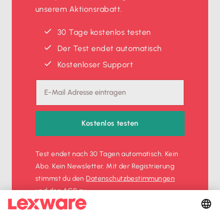
unserem Aktionsrabatt.
30 Tage kostenlos testen
Der Test endet automatisch
Kostenloser Support
Kostenlos testen
Test endet nach 30 Tagen automatisch. Kein
Abo. Kein Newsletter. Mit der Registrierung
stimmst du den
Datenschutz­bestimmungen
und den
AGB
zu.
Sofort
50%
sparen