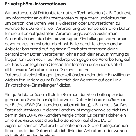
Newsletter
Brandheiße
News direkt in
dein Postfach
Möchtest du zukünftig
wichtige News zu
Gesetzesänderungen,
hilfreiche Praxis-Tipps und
kostenlose Tools für
Unternehmen erhalten?