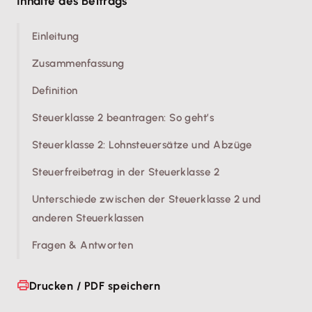
Inhalte des Beitrags
2 und verweist auf den besonderen
Lohnsteuerermäßigung).
Entlastungsbetrag für Alleinerziehende.
Einleitung
Zusammenfassung
Definition
Steuerklasse 2 beantragen: So geht’s
Steuerklasse 2: Lohnsteuersätze und Abzüge
Steuerfreibetrag in der Steuerklasse 2
Unterschiede zwischen der Steuerklasse 2 und
anderen Steuerklassen
Fragen & Antworten
Drucken / PDF speichern