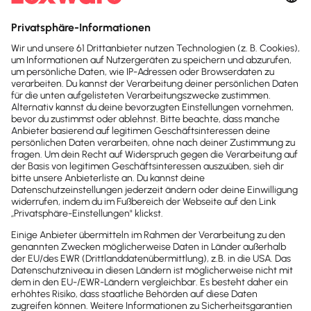
Erweiterungen entdecken
Mach dir
Selbstständigkeit
einfach
Rechnungen, Buchhaltung, Steuern:
Lexware übernimmt das für dich.
Automatisiert, rechtssicher, einfach.
Damit du dich auf das konzentrierst,
wofür du dich selbstständig gemacht
hast.
Perfekt für Selbstständige, 
Gründer und kleine Teams.
Preise ansehen