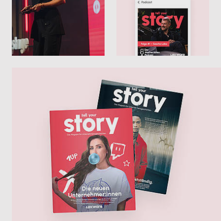
umstellen
Alles digital an einem Ort
Weniger Aufwand im laufenden Betrieb
Schneller Rückfragen klären
Mehr zu E-Rechnungen
Weniger Abstimmung, mehr Überblick
Mehr zur Zusammenarbeit mit dem
Steuerberater