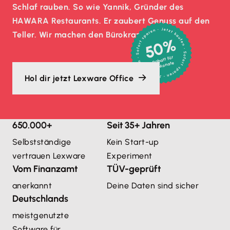
Schlaf rauben. So wie Yannik, Gründer des
HAWARA Restaurants. Er zaubert Genuss auf den
Teller. Wir machen den Bürokram.
50%
Rabatt für
3 Monate
Hol dir jetzt Lexware Office
650.000+
Seit 35+ Jahren
Selbstständige
Kein Start-up
vertrauen Lexware
Experiment
Vom Finanzamt
TÜV-geprüft
anerkannt
Deine Daten sind sicher
Deutschlands
meistgenutzte 
Software für 