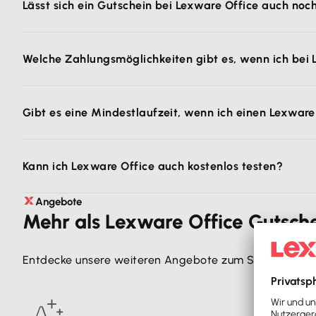
Lässt sich ein Gutschein bei Lexware Office auch noc
größeren Rabatt oder mehrere Vorteile zu erhalten.
Nein, aber das ist eigentlich auch
nicht nötig
. Du erhäl
Welche Zahlungsmöglichkeiten gibt es, wenn ich bei
Wir bieten im Kauf aktuell
Kreditkarte
und
Lastschrift
al
Gibt es eine Mindestlaufzeit, wenn ich einen Lexware
Nein. Auch wenn du beim Kauf einen Gutschein einlöst u
Kann ich Lexware Office auch kostenlos testen?
Ja, du kannst
Angebote
alle Funktionen kostenlos testen
. Der Te
Mehr als Lexware Office Gutsch
Entdecke unsere weiteren Angebote zum Sparen.