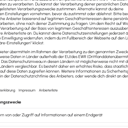
le Funktionen 30 Tage unverbindlich testen. Der Test endet
xware Office weiter. Du erhältst dafür einen individuellen 
mien sichern.