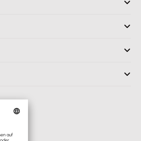
inem Rabatt in Höhe von 50 %.
fzeit
. Du kannst monatlich einfach kündigen.
gung nötig.