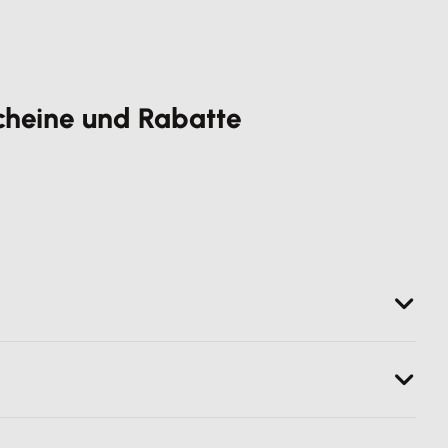
cheine und Rabatte
Business passende Version
aus, ergänze im nächsten
rblick über die gewählten Produkte und bekommst den
inmal überprüft werden.
exware Office Gutscheine zu kombinieren, um einen