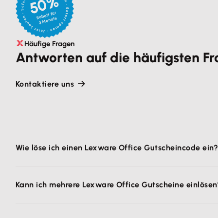
50%
Rabatt für
3 Monate
Häufige Fragen
Antworten auf die häufigsten F
Kontaktiere uns
Wie löse ich einen Lexware Office Gutscheincode ein
Der 50 %-Rabatt für 3 Monate ist
automatisch beim Ka
Kann ich mehrere Lexware Office Gutscheine einlösen
Schritt auf Wunsch Lexware Office Lohn & Gehalt und
Preis und den Rabatt angezeigt. Der
Gutschein in Form
Nein, pro Buchung kann nur ein
Gutscheincode eingeg