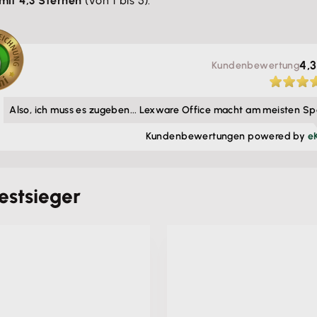
mit 4,3 Sternen
(von 1 bis 5).
4,3
Kunden­bewertung
Also, ich muss es zugeben... Lexware Office macht am meisten Sp
Kunden­bewertungen powered by
e
estsieger