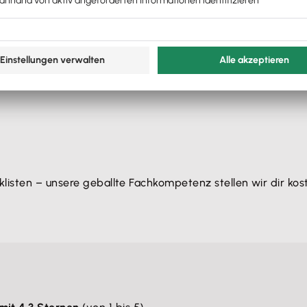
icht genug? Dann komm ins Affiliate-Partnernetzwerk von 
enssoftware.
isten – unsere geballte Fachkompetenz stellen wir dir kost