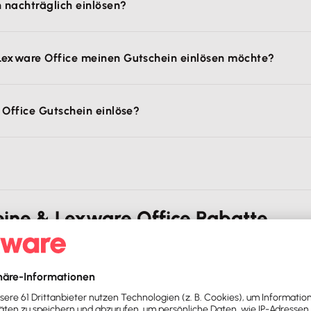
h nachträglich einlösen?
tst ganz
automatisch beim Kauf
unseren
besten Preis
mit e
 Lexware Office meinen Gutschein einlösen möchte?
s Zahlungsmöglichkeiten an.
 Office Gutschein einlöse?
nd einen Rabatt erhältst, gibt es
keine Mindestvertragslau
st endet nach 30 Tagen automatisch und es ist keine Kündi
eine & Lexware Office Rabatte