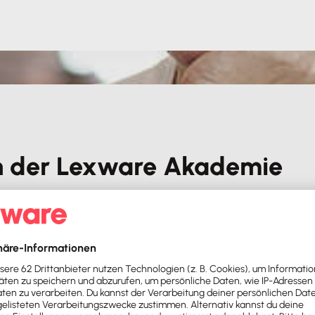
 der Lexware Akademie
n zum Jahreswechsel
r starten