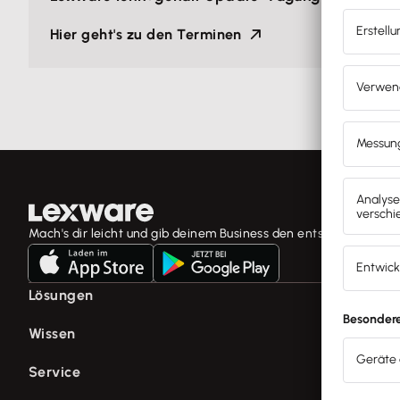
Hier geht's zu den Terminen
Mach's dir leicht und gib deinem Business den entscheidenden 
Lösungen
E-Rechnung Software
Wissen
Rechnungsprogramm
Fachwissen für Unternehmer
Service
Buchhaltungssoftware
Tools & mehr
Lohnprogramm