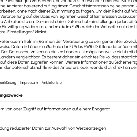
lohn+gehalt
? Dann unterstützen wir dich mit unseren Upd
rofis zeigen dir in
nur 4 Stunden
, welche wichtige
Gesetz
Tagung