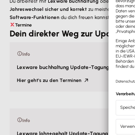
Du arbeitest mit
Lexware buchhaltung
oder
Lexware 
Jahreswechsel sicher und korrekt
zu meistern. Unsere P
Software-Funktionen
du dich freuen kannst.
Termine
Dein direkter Weg zur Update-
Info
Lexware buchhaltung Update-Tagung 2027
Hier geht's zu den Terminen
Info
Lexware lohn+gehalt Update-Tagung 2027