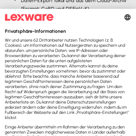
Daten-Export lokal und aus dem Cloud-Archiv
(Format: GoBD und DSFinV-K).
Stets gesetzeskonform durch regelmäßige
Updates mit rechtlich relevanten Änderungen.
Globales Monitoring inklusive
Eskalationsmanagement für den vollen
Überblick.
Inventarisierung inklusive Meldeverfahren
(sobald ein elektronisches Meldesystem
verfügbar ist).
Transaktionale und revisionssichere Cloud-
Archivierung.
Ende-Zu-Ende-Verschlüsselung damit nur Sie
auf Ihre Daten Zugriff haben.