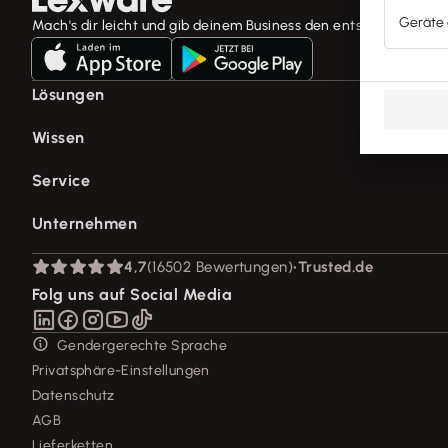
Mach's dir leicht und gib deinem Business den entscheidenden 
Lösungen
E-Rechnung Software
Wissen
Rechnungsprogramm
Fachwissen für Unternehmer
Service
Buchhaltungssoftware
Tools & mehr
Lohnprogramm
Support für Lexware Office
Unternehmen
Lexware Akademie
Geschäftskonto
System-Status
Tell Your Story
Branchenlösungen
Über Lexware
4,7
(16502 Bewertungen)
•
Trusted.de
Für Steuerberater
Das Lena Prinzip
Erweiterungen & Partner
Presse
Folg uns auf Social Media
Partner werden
Soziale Verantwortung
Affiliate-Partner werden
Karriere
Gendergerechte Sprache
Support für Desktop-Produkte
Privatsphäre-Einstellungen
Forum
Datenschutz
Mein Konto
AGB
Lieferketten