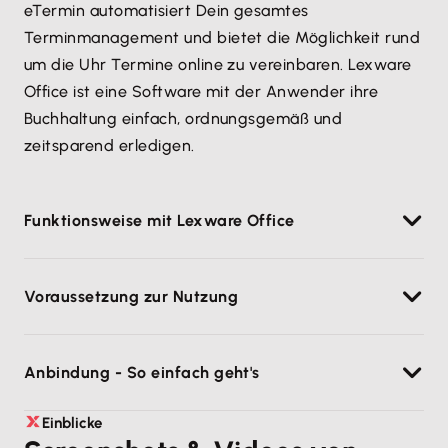
eTermin automatisiert Dein gesamtes
Terminmanagement und bietet die Möglichkeit rund
um die Uhr Termine online zu vereinbaren. Lexware
Office ist eine Software mit der Anwender ihre
Buchhaltung einfach, ordnungsgemäß und
zeitsparend erledigen.
Funktionsweise mit Lexware Office
Übertragung der Termindaten samt
Voraussetzung zur Nutzung
gebuchter Leistungen, Preise, Rabatte zur
automatisierten Erstellung der Rechnungen
eTermin ist eine webbasierte Anwendung und
und Buchhaltung
Anbindung - So einfach geht's
funktioniert mit allen gängigen Webbrowsern.
Automatisierte Übertragung der Kundendaten
Kontinuierliche Weiterentwicklung –
Einblicke
Stelle die Verbindung in deinen eTermin
kontaktiere uns für zusätzliche Anforderungen