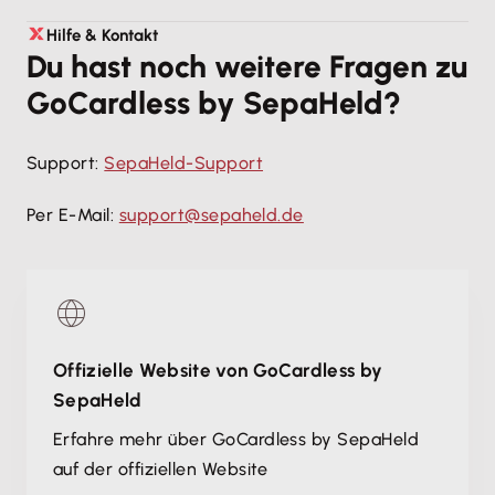
Starte mit SepaHeld in unter 15 Minuten! Befolge
Hilfe & Kontakt
Du hast noch weitere Fragen zu
dazu einfach die oben genannten 3 Schritte und
GoCardless by SepaHeld?
schon kann ein Rechnungsmandat mit Lexware
Office und GoCardless ausgeführt werden!
Support:
SepaHeld-Support
Per E-Mail:
support@sepaheld.de
Offizielle Website von GoCardless by
SepaHeld
Erfahre mehr über GoCardless by SepaHeld
auf der offiziellen Website