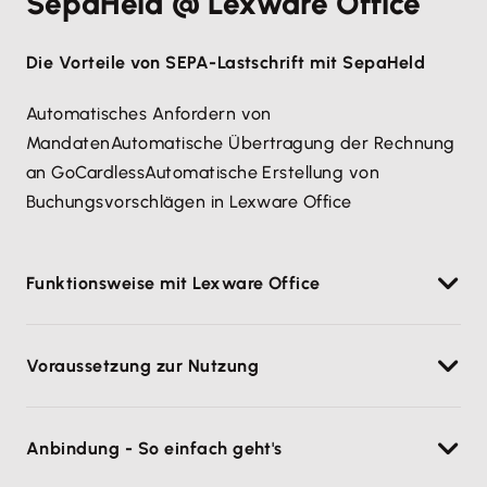
SepaHeld @ Lexware Office
Die Vorteile von SEPA-Lastschrift mit SepaHeld
Automatisches Anfordern von
MandatenAutomatische Übertragung der Rechnung
an GoCardlessAutomatische Erstellung von
Buchungsvorschlägen in Lexware Office
Funktionsweise mit Lexware Office
Nachdem das
SepaHeld Konto
mit Lexware Office
Voraussetzung zur Nutzung
verknüpft wurde und die entsprechende
Zahlungsbedingung ausgewählt ist, wird beim
Lexware Office Account
Speichern, Drucken oder Senden einer Rechnung in
Anbindung - So einfach geht's
Lexware Office ein Lastschriftmandat an den
GoCardless Account
Kunden übermittelt (vorausgesetzt, die