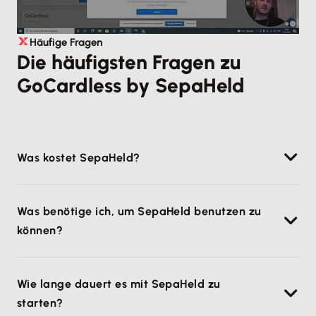
Häufige Fragen
Die häufigsten Fragen zu
GoCardless by SepaHeld
Was kostet SepaHeld?
Die Preise der einzelnen Pakete sind
hier
verfügbar.
Was benötige ich, um SepaHeld benutzen zu
können?
Um mit SepaHeld voll durchstarten zu können,
Wie lange dauert es mit SepaHeld zu
benötigtst Du lediglich ein Lexware Office sowie ein
starten?
GoCardless Account.