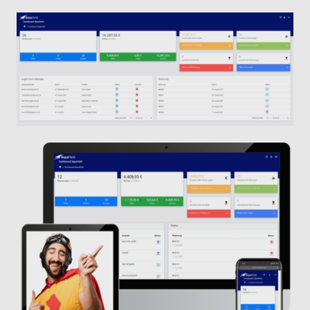
SEPA-Lastschrift als Bezahloption
Biete deinen Kunden Lastschrifteinzüge als
Bezahloption an. Mit der Integration von GoCardless
durch SepaHeld kannst Du deinen Kunden SEPA-
Lastschrift als Zahlungsoption anbieten.
Wurde die erste Rechnung erstellt, fordert SepaHeld
automatisiert bei deinen Kunden das entsprechende
Lastschrift-Mandat an, sofern noch keines existiert.
Sobald dieses digital erstellt wurde, werden alle
Rechnungen eingezogen.
GoCardless-Konto hinzufügen
SepaHeld erstellt nach Einzug der ersten Rechnung
über SepaHeld automatisiert ein Transferkonto zu
GoCardless für dich, damit du immer den Überblick
behältst. Wechsele hierfür in Lexware Office in