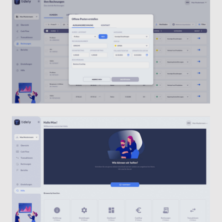
Kurz gesagt: Nur wer liquide ist, ist handlungsfähig.
Deshalb ist es wichtig seine finanzielle Situation im
Auge zu behalten und möglichen
Liquiditätsengpässen frühzeitig entgegenzusteuern.
Mehr Informationen