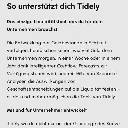
werden Angebote automatisch für eine flexible
So unterstützt dich Tidely
angemeldet hast, findest du im Seitenmenü unter
die Nutzung brauchst du deshalb einen
Finanzplanung integriert. Dies ermöglicht ein
dem Punkt “Einstellungen” den Bereich ERPs. Dort
internetfähigen Browser und eine
detailliertes Monitoring der Liquidität in Echtzeit und
wählst du Lexware Office aus und gibst
Das einzige Liquiditätstool, das du für dein
Internetverbindung.
gibt dir den nötigen Planungsspielraum, um deinen
anschließend den API-Key in Tidely ein. Dies
Unternehmen brauchst
Cashflow zu optimieren.
ermöglicht die Übertragung der offenen Posten von
Die Entwicklung der Geldbestände in Echtzeit
Lexware Office an Tidely. Nun werden die offenen
verfolgen, heute schon sehen, wie viel Geld dem
Posten synchronisiert und du kannst mit deiner
Unternehmen morgen, in einer Woche oder in einem
Liquiditätsplanung starten.
Jahr dank intelligenter Cashflow-Forecasts zur
Verfügung stehen wird, und mit Hilfe von Szenario-
Analysen die Auswirkungen von
Geschäftsentscheidungen auf die Liquidität testen –
all das und mehr ermöglichen die Tools von Tidely.
Mit und für Unternehmer entwickelt
Tidely wurde nicht nur auf der Grundlage des Know-