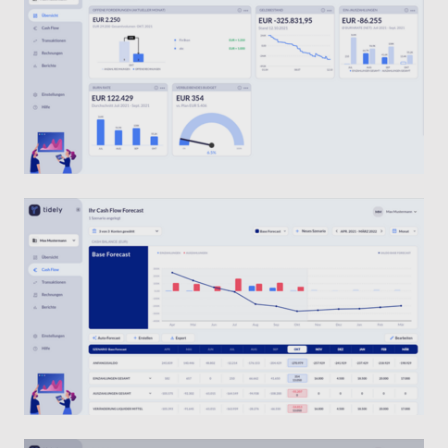
Bessere Entscheidungen mit Hilfe von Szenarien
In Szenarien kannst du die Auswirkungen deiner
eigenen Entscheidungen (wie die Investition in neue
Maschinen) sowie externer Faktoren (z. B.
Zahlungsausfall eines Kunden) auf dein
Unternehmen simulieren und entsprechend
reagieren.
Professionelle Reportings und Exports
Exportiere deine Liquiditätsplanung und Szenarien
mit wenigen Klicks als Grundlage für internes und
externes Reporting. Die übersichtlich gestalteten
Dateien eignen sich für die professionelle
Kommunikation mit Investoren und Banken.
Wettbewerbsvorteil Liquidität