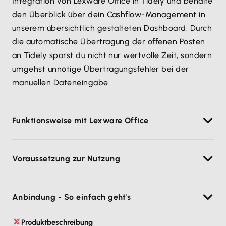
Integration von Lexware Office in Tidely und behalte
den Überblick über dein Cashflow-Management in
unserem übersichtlich gestalteten Dashboard. Durch
die automatische Übertragung der offenen Posten
an Tidely sparst du nicht nur wertvolle Zeit, sondern
umgehst unnötige Übertragungsfehler bei der
manuellen Dateneingabe.
Funktionsweise mit Lexware Office
Mit Tidely als nachgelagertes Cashflow
Voraussetzung zur Nutzung
Management- und Liquiditätsplanungs-Tool hast du
deine Liquidität stets im Griff. Durch die Anbindung
Für die Anbindung von Lexware Office an Tidely
an dein Buchhaltungs-Tool Lexware Office werden
Anbindung - So einfach geht's
benötigst du einen Lexware Office Account sowie
offene Posten automatisch an Tidely übermittelt und
einen Tidely Professional Account. Tidely ist, genau
als Einnahmen und Ausgaben kategorisiert. Zudem
Nachdem du dich bei deinem Tidely Account
Produktbeschreibung
wie Lexware Office, eine Cloud-basierte Lösung. Für