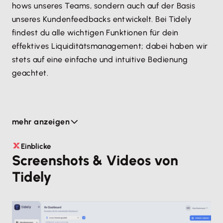
hows unseres Teams, sondern auch auf der Basis
unseres Kundenfeedbacks entwickelt. Bei Tidely
findest du alle wichtigen Funktionen für dein
effektives Liquiditätsmanagement; dabei haben wir
stets auf eine einfache und intuitive Bedienung
geachtet.
Ihre finanzielle Situation auf einen Blick
mehr anzeigen
Das Tidely Dashboard ist Ihre persönliche
Schaltzentrale für den finanziellen Erfolg. Hier
Einblicke
Screenshots & Videos von
findest du passend zu deinem Geschäftsmodell
Tidely
Informationen in Echtzeit über alle Cash-relevanten
Vorgänge. Stell dir dein individuelles Dashboard mit
den relevantesten Liquiditätskennzahlen zusammen.