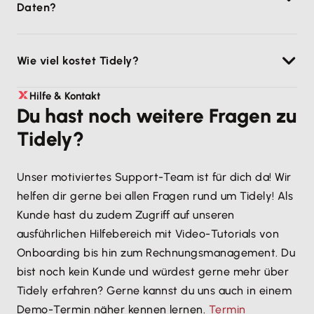
Daten?
Anbindung an mindestens ein Bankkonto.
Bei Tidely nehmen wir die Sicherheit deiner Daten
Wie viel kostet Tidely?
sehr ernst. Alle bei uns gespeicherten Daten werden
mit leistungsstarken Algorithmen verschlüsselt, die
Unsere Abo-Modelle und Preise findest du auf
Hilfe & Kontakt
dem Banken-Niveau entsprechen. Wir verwenden
Du hast noch weitere Fragen zu
unserer
Preis-Übersichtsseite
.
die Banken-Schnittstelle finAPI und hosten unsere
Tidely?
Daten bei AWS in Deutschland.
Mehr über unseren Umgang mit Daten findet ihr in
Unser motiviertes Support-Team ist für dich da! Wir
unserer
Datenschutzerklärung
.
helfen dir gerne bei allen Fragen rund um Tidely! Als
Kunde hast du zudem Zugriff auf unseren
ausführlichen Hilfebereich mit Video-Tutorials von
Onboarding bis hin zum Rechnungsmanagement. Du
bist noch kein Kunde und würdest gerne mehr über
Tidely erfahren? Gerne kannst du uns auch in einem
Demo-Termin näher kennen lernen.
Termin