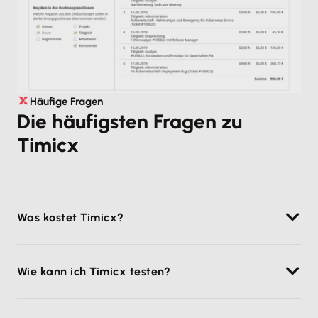
Häufige Fragen
Die häufigsten Fragen zu
Timicx
Was kostet Timicx?
Du kannst Timicx ab 6,50 € je Mitarbeiter und Monat
Wie kann ich Timicx testen?
nutzen.
Du kannst Timicx 30 Tage lang kostenlos und