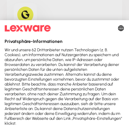
GoCardless von SepaHeld
Lexware Office & GoCardless verknüpfen mit
SepaHeld, um Rechnungen automatisiert zu
übertragen, zu buchen und SEPA-Lastschrift-
Mandate anzufordern.