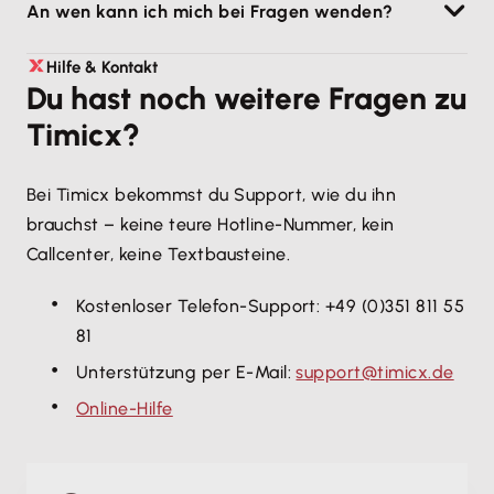
An wen kann ich mich bei Fragen wenden?
unverbindlich ausprobieren. Auf
www.timicx.de
kannst du in wenigen Sekunden dein persönliches
Für Fragen zu Timicx und der Anbindung an Lexware
Hilfe & Kontakt
Testsystem einrichten.
Du hast noch weitere Fragen zu
Office stehen wir dir gern per E-Mail unter
Timicx?
support@timicx.de
zur Verfügung.
Bei Timicx bekommst du Support, wie du ihn
brauchst – keine teure Hotline-Nummer, kein
Callcenter, keine Textbausteine.
Kostenloser Telefon-Support: +49 (0)351 811 55
81
Unterstützung per E-Mail:
support@timicx.de
Online-Hilfe