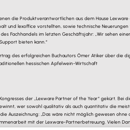
in denen die Produktverantwortlichen aus dem Hause Lexwar
lt und lexoffice vorstellten, sowie technische Neuerungen 
es Fachhandels im letzten Geschäftsjahr: „Wir sehen einen
upport bieten kann.“
rag des erfolgreichen Buchautors Ömer Atiker über die di
aditionellen hessischen Apfelwein-Wirtschaft
Kongresses der „Lexware Partner of the Year“ gekürt. Bei
gewinnt, wer sowohl qualitativ als auch quantitativ die mei
 die Auszeichnung: „Das wäre nicht möglich gewesen ohne
sammenarbeit mit der Lexware-Partnerbetreuung. Vielen Dank