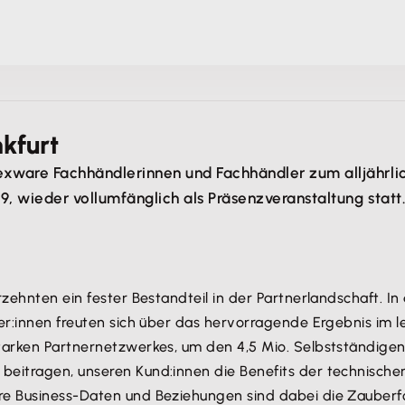
kfurt
Lexware Fachhändlerinnen und Fachhändler zum alljähr
19, wieder vollumfänglich als Präsenzveranstaltung statt
rzehnten ein fester Bestandteil in der Partnerlandschaft. I
er:innen freuten sich über das hervorragende Ergebnis im le
starken Partnernetzwerkes, um den 4,5 Mio. Selbstständige
eitragen, unseren Kund:innen die Benefits der technischen
re Business-Daten und Beziehungen sind dabei die Zauberf