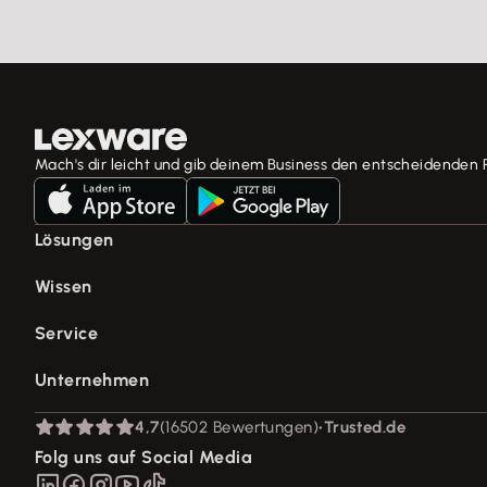
Mach's dir leicht und gib deinem Business den entscheidenden 
Lösungen
E-Rechnung Software
Wissen
Rechnungsprogramm
Fachwissen für Unternehmer
Service
Buchhaltungssoftware
Tools & mehr
Lohnprogramm
Support für Lexware Office
Unternehmen
Lexware Akademie
Geschäftskonto
System-Status
Tell Your Story
Branchenlösungen
Über Lexware
4,7
(16502 Bewertungen)
•
Trusted.de
Für Steuerberater
Das Lena Prinzip
Erweiterungen & Partner
Presse
Folg uns auf Social Media
Partner werden
Soziale Verantwortung