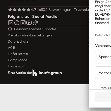
Lexware Akademie
Geschäftskonto
System-Status
Tell Your Story
Branchenlösungen
Über Lexware
4,7
(16502 Bewertungen)
•
Trusted.de
Für Steuerberater
Das Lena Prinzip
Erweiterungen & Partner
Presse
Folg uns auf Social Media
Partner werden
Soziale Verantwortung
Affiliate-Partner werden
Karriere
Gendergerechte Sprache
Support für Desktop-Produkte
Privatsphäre-Einstellungen
Forum
Datenschutz
Mein Konto
AGB
Lieferketten
Compliance
Impressum
Eine Marke der