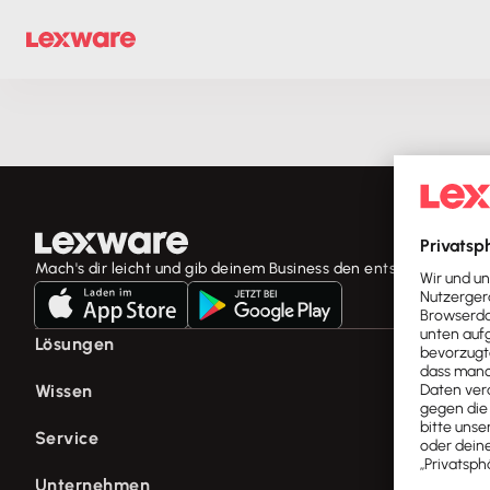
Mach's dir leicht und gib deinem Business den entscheidenden 
Lösungen
E-Rechnung Software
Wissen
Rechnungsprogramm
Fachwissen für Unternehmer
Service
Buchhaltungssoftware
Tools & mehr
Lohnprogramm
Support für Lexware Office
Unternehmen