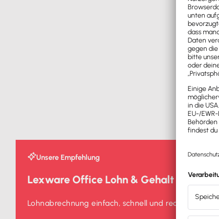
Unsere Empfehlung
Lexware Office Lohn & Gehalt
Lohnabrechnung einfach, schnell und rechtssicher