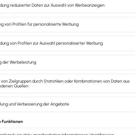
chem Versands aller Meldungen
Überblick behalten und jeden Monat Zeit & Geld sparen!
rstellen
ich