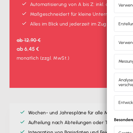
Automatisierung von A bis Z: inkl. automatis
Maßgeschneidert für kleine Unternehmen
Alles im Blick und jederzeit im Zugriff. Den 
ab
12,90 €
ab
6,45 €
monatlich
(zzgl. MwSt.)
Wochen- und Jahrespläne für alle Mitarbeiter e
Aufteilung nach Abteilungen oder Teams mögl
Integration von Basisdaten und Feiertagen