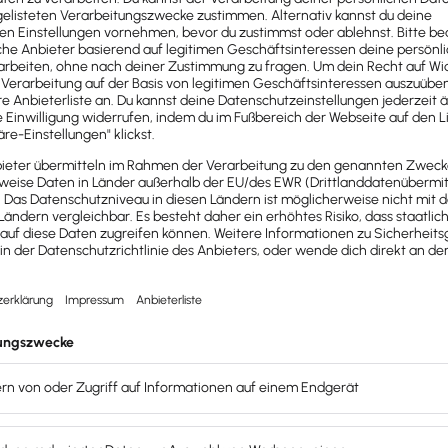
nen aus Metall:
egüter)
en ab dem 01.01.2001
utzungsdauer
 Metall
einfach berechnen
? Dann nutze den
AfA-Rechner
vo