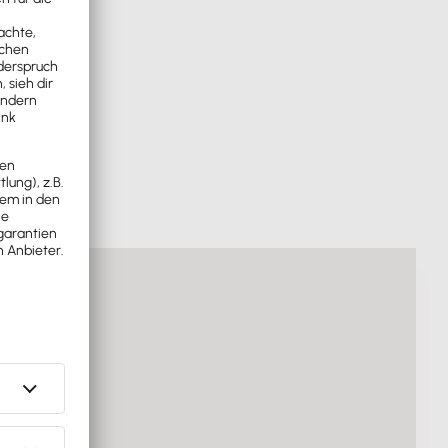
n Lexware
.