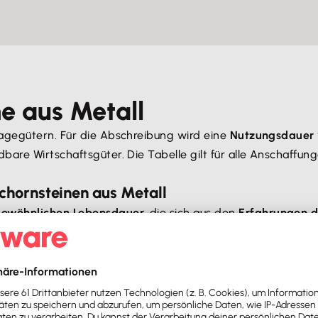
e aus Metall
agegütern. Für die Abschreibung wird eine
Nutzungsdauer 
are Wirtschaftsgüter. Die Tabelle gilt für alle Anschaffun
chornsteinen aus Metall
gewöhnlichen Lebensdauer
, die sich aus den
Erfahrungen d
rzer genutzt wird
, darf man eine
verkürzte Nutzungsdaue
stets
vorab mit deinem Steuerberater
, um Konflikte mit 