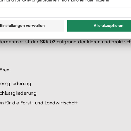
r
Datenverarbeitung für Steuerberater und ähnliche Beruf
Branchen und Tätigkeiten angepasst sind.
ie SKR 04 den geeigneten Kontorahmen. Die Wahl hängt oft
nternehmer ist der SKR 03 aufgrund der klaren und praktisc
ören:
zessgliederung
schlussgliederung
n für die Forst- und Landwirtschaft