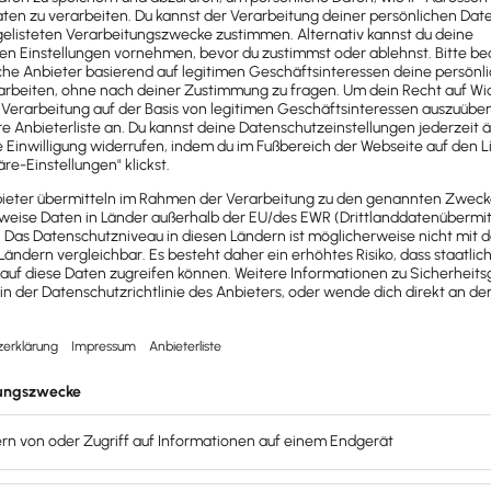
Buchhaltung präzise erfasst
werden. Dafür kann es notwend
en wir die Vorteile eines Kontenrahmens erläutern.
Vergabe von Kontonummern
gleichbar
 werden
tzung von Softwareprogrammen
tarbeitern die Einarbeitung