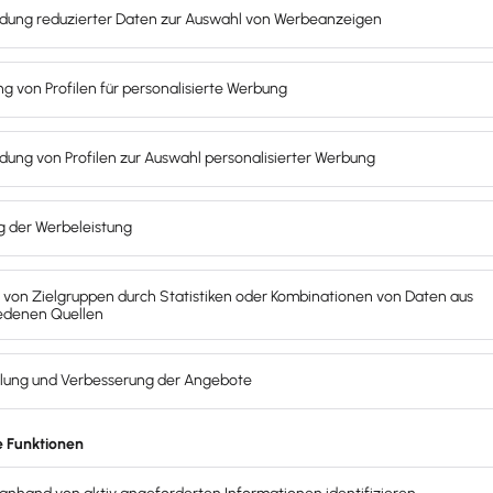
angewendet. Sie
unterscheiden sich
vor allem durch den B
te Branchen abgestimmt und nach einer bestimmten Ordnu
Die am weitesten verbreiteten Standardkontenrahmen in 
. Wie der Name vermuten lässt, orientiert sich die Reihenfo
Geschäftsprozessen und lässt sich daher unter anderem fü
Das bedeutet, dass sich die Reihenfolge der geführten Kont
chtliche Jahresabschluss.