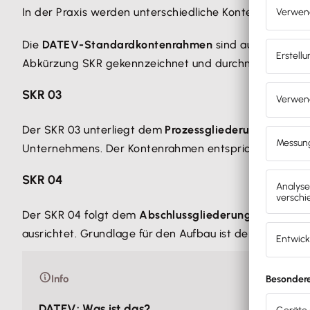
In der Praxis werden unterschiedliche Kontenrahmen 
Die
DATEV-Standardkontenrahmen
sind auf bestimm
Abkürzung SKR gekennzeichnet und durchnummeriert. 
SKR 03
Der SKR 03 unterliegt dem
Prozessgliederungsprinzip
Unternehmens. Der Kontenrahmen entspricht also den 
SKR 04
Der SKR 04 folgt dem
Abschlussgliederungsprinzip
. 
ausrichtet. Grundlage für den Aufbau ist der handelsre
Info
DATEV: Was ist das?