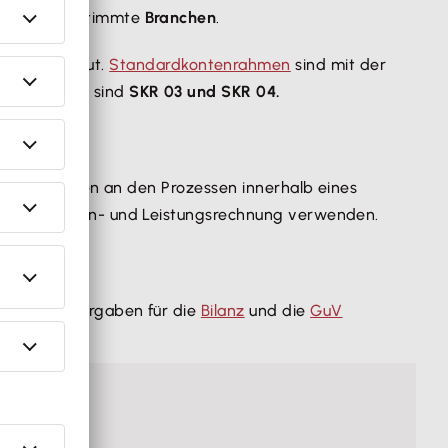
ezug auf bestimmte
Branchen
.
ng aufgebaut.
Standardkontenrahmen
sind mit der
Deutschland sind
SKR 03 und SKR 04.
lge der Konten an den Prozessen innerhalb eines
r eine Kosten- und Leistungsrechnung verwenden.
en an den Vorgaben für die
Bilanz
und die
GuV