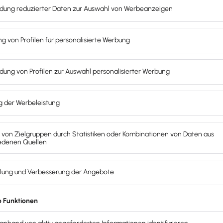
mbH zu gründen. Sie zählt als Gewerbe und deshalb zahlst d
se Kosten willst du als Freiberufler jedoch umgehen. Daher i
esser geeignet.
ünden?
schränkung schützen möchtest.
e erzielt.
 der bei Geschäftspartnern und Kunden Vertrauen schafft. 
 klare Strukturen und die Möglichkeit der Kapitalbeteiligung