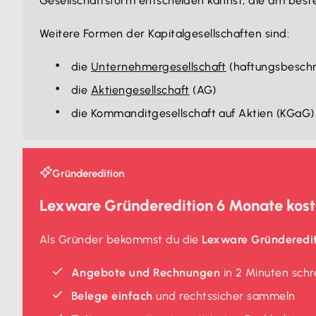
Gesellschaftsform entscheiden kannst, die am bes
Weitere Formen der Kapitalgesellschaften sind:
die
Unternehmergesellschaft
(haftungsbeschr
die
Aktiengesellschaft
(AG)
die Kommanditgesellschaft auf Aktien (KGaG)
Gründeredition
Lexware Gründeredition 6 Monate kost
Als Gründer bekommst du die
Lexware Gründeredi
Angebote und Rechnungen
in 2 Minuten schr
Belege einfach
und rechtssicher sammeln