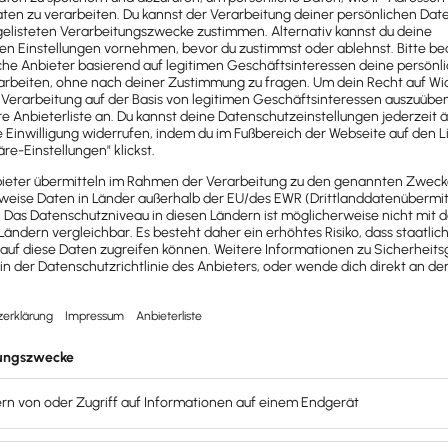
n, Gebühren, Notarkosten und Mindestkapital.
ührende Tätigkeit ausüben. Du kannst auch
rein als Investor
haftungsbeschränkt beteiligen. Dies ist gerade für dich als 
ls
Betriebsausgaben
absetzen.
 Stammkapital, wovon du bei Gründung die Hälfte, also 12.
ung, Eintragung ins Handelsregister, Gewerbeamt und weite
n (doppelte Buchführung, Jahresabschlüsse) und Veröffentli