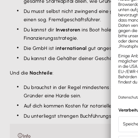
gesamte Startkapital allein, wie Gründungskoste
Du musst selbst nicht zwingend eine geschäftsf
einen sog. Fremdgeschäftsführer.
Du kannst dir
Investoren
ins Boot holen, die sich 
Finanzierungsstrategie.
Die GmbH ist
international
gut angesehen.
Du kannst die Gehälter deiner Geschäftsführer a
Und die
Nachteile
:
Du brauchst in der Regel mindestens 25.000 Euro
Gründer eine Hürde sein.
Auf dich kommen Kosten für notarielle Beurkund
Du unterliegst strengen Buchführungsvorschrifte
Info