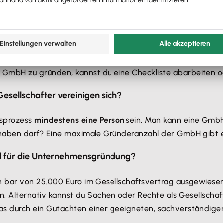
en?
rteile du aus dieser Unternehmensform ziehst. Damit du 
mbH zu gründen, kannst du eine Checkliste abarbeiten od
esellschafter vereinigen sich?
gsprozess
mindestens eine Person
sein. Man kann eine GmbH,
 haben darf? Eine maximale Gründeranzahl der GmbH gibt e
l für die Unternehmensgründung?
 bar von 25.000 Euro im Gesellschaftsvertrag ausgewiesen 
ein. Alternativ kannst du Sachen oder Rechte als Gesellsc
s durch ein Gutachten einer geeigneten, sachverständige