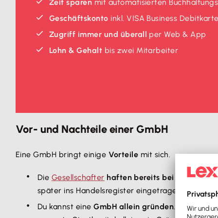
Zeit sparen
mit automatisierten Buchhaltung
Geschäftskonto
inkl. VISA Business Debitkart
Zugriff immer und überall
per Web & App
Lohn & Gehalt
bis zwei Mitarbeiter
Vor- und Nachteile einer GmbH
Eine GmbH bringt einige
Vorteile
mit sich.
Die
Gesellschafter
haften bereits bei der Gründ
später ins Handelsregister eingetragen wird.
Du kannst eine
GmbH allein gründen
. In dem Fa