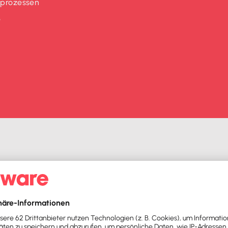
sprozessen
e
ung nicht mit ihrem Privatvermögen
, sondern mit dem Ver
ll bist du eine Ein-Personen GmbH und benötigst keine weite