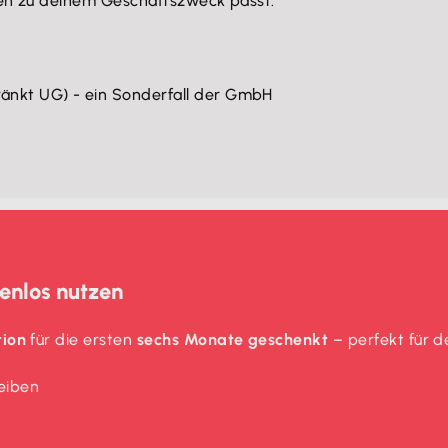
ten zu deinem Geschäftszweck passt.
änkt UG) - ein Sonderfall der GmbH
enlos nutzen
tion
für die ersten
sechs Monate geschenkt
– perfekt für d
eiben