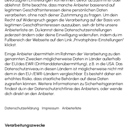
Newsletter
Brandheiße
News direkt in
dein Postfach
Möchtest du zukünftig
wichtige News zu
Gesetzesänderungen,
hilfreiche Praxis-Tipps und
kostenlose Tools für
Unternehmen erhalten?
Dann abonniere unseren
Newsletter.
Jetzt anmelden