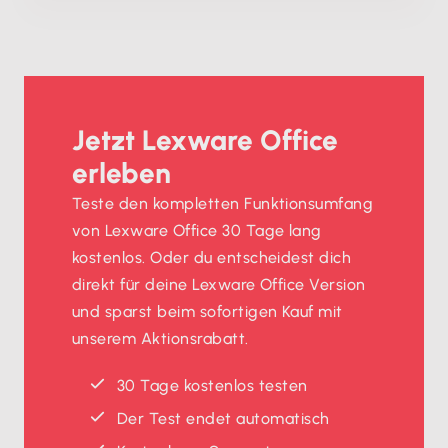
Jetzt Lexware Office
erleben
Teste den kompletten Funktionsumfang
von Lexware Office 30 Tage lang
kostenlos. Oder du entscheidest dich
direkt für deine Lexware Office Version
und sparst beim sofortigen Kauf mit
unserem Aktionsrabatt.
30 Tage kostenlos testen
Der Test endet automatisch