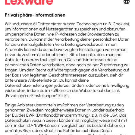
mit einem
Fahrtenbuch
ermittelt werden.
Personen bei der Feuerwehr oder im
Rettungsdienst
, die ein Einsatzfahrzeug überlassen
bekommen, während sie in
Bereitschaftsdienst
sind,
dürfen
dieses auch für private Fahrten verwenden
,
ohne den geldwerten Vorteil anzusetzen. Der
Bundesfinanzhof hat entschieden, dass die
Bereitschaft dauerhaft ist und es sich deshalb um
eigenbetriebliche Interessen handelt.
Elektroautos bis zu einem Preis von 100.000,00
Euro
müssen nur mit
einem Viertel des
Fahrzeuglistenpreises
angesetzt werden. Für
höherpreisige Modell gilt bis Ende 2030 die Hälfte
als Bemessungsgrundlage. Die gleichen Regelungen
gelten auch für Dienstfahrräder.