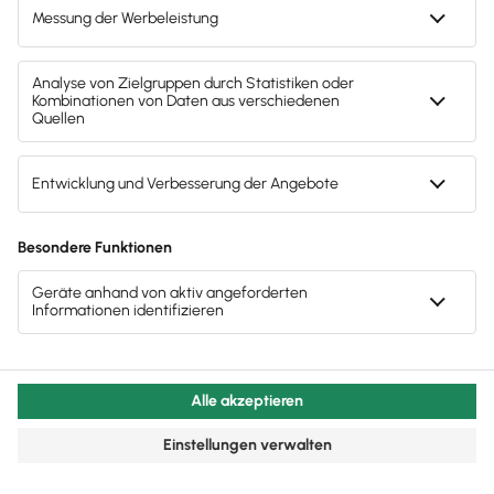
Steuerfreie Arbeitgeberzuschüsse für das
private Fahrzeug
Für Arbeitnehmer die mit dem privaten Auto zur
Arbeit fahren, können Arbeitgeber
zusätzlich zum
Lohn 0,30 Euro pro Entfernungskilometer
mit 15
Prozent Lohnsteuer entrichten. Dann
zahlen
Arbeitnehmer darauf weder Lohnsteuer noch
Sozialbeiträge
. Bei doppelter Haushaltsführung gilt
das für die doppelte Anzahl an Kilometern.
Steuerfreie Zuwendungen in Form von
Zuschüssen zur Kinderbetreuung
Zuschüsse für die Betreuung nicht schulpflichtiger
Kinder
durch den Arbeitgeber sind
in unbegrenzter
Höhe steuerfrei und sozialversicherungsfrei
. Das gilt