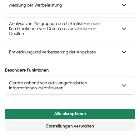
Mitarbeiter & Gehalt
Gesetzliche Arbeitszeit: Wichtige Regelungen
im Überblick
Arbeitszeitgesetz & Regeln für
Schicht-/Nacht-/Feiertags-/Sonntags­arbeit - auch
bei Vertrauens­arbeitszeit. Jetzt informieren!
Lesezeit 17 Minuten
Personalkosten senken
Personalkosten fallen in jedem Unternehmen an, das
Produkte oder Leistungen erstellen und verkaufen
möchte. Aufgrund der absoluten und relativen Höhe