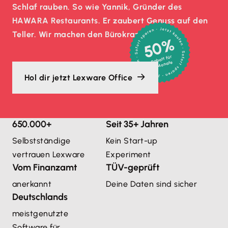
Schlaf rauben. So wie Yannik, Gründer des
HAWARA Restaurants. Er zaubert Genuss auf den
Teller. Wir machen den Bürokram.
50%
Rabatt für
3 Monate
Hol dir jetzt Lexware Office
650.000+
Seit 35+ Jahren
Selbstständige
Kein Start-up
vertrauen Lexware
Experiment
Vom Finanzamt
TÜV-geprüft
anerkannt
Deine Daten sind sicher
Deutschlands
meistgenutzte 
Software für 