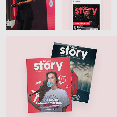
umstellen
Alles digital an einem Ort
Weniger Aufwand im laufenden Betrieb
Schneller Rückfragen klären
Mehr zu E-Rechnungen
Weniger Abstimmung, mehr Überblick
Mehr zur Zusammenarbeit mit dem
Steuerberater