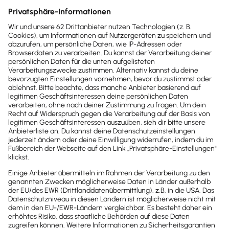
Erweiterungen entdecken
Mach dir
Selbstständigkeit
einfach
Rechnungen, Buchhaltung, Steuern:
Lexware übernimmt das für dich.
Automatisiert, rechtssicher, einfach.
Damit du dich auf das konzentrierst,
wofür du dich selbstständig gemacht
hast.
Perfekt für Selbstständige, 
Gründer und kleine Teams.
Preise ansehen