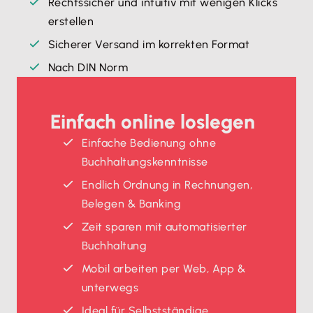
Rechtssicher und intuitiv mit wenigen Klicks
erstellen
Sicherer Versand im korrekten Format
Nach DIN Norm
Einfach online loslegen
Einfache Bedienung ohne
Buchhaltungskenntnisse
Endlich Ordnung in Rechnungen,
Belegen & Banking
Zeit sparen mit automatisierter
Buchhaltung
Mobil arbeiten per Web, App &
unterwegs
Ideal für Selbstständige,