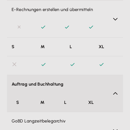
E-Rechnungen erstellen und übermitteln
E-Rechnungen gemäß EN 16931 in einem strukturierten
S
M
L
XL
Datensatz (Formate: ZUGFeRD und XRechnungen)
erstellen und übermitteln. Damit erfüllst du die seit
01.01.2025 geltenden gesetzlichen Vorgaben.
Auftrag und Buchhaltung
S
M
L
XL
GoBD Langzeitbelegarchiv