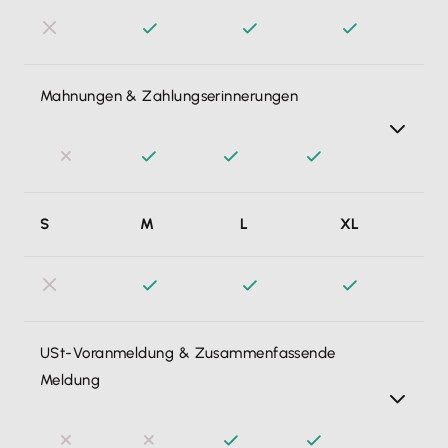
Mahnungen & Zahlungserinnerungen
Diese erstelle ich mit einem Klick aus überfälligen
S
M
L
XL
Rechnungen und versende diese postalisch oder digital.
Das integrierte Mahnwesen läuft damit wie von selbst.
USt-Voranmeldung & Zusammenfassende
Meldung