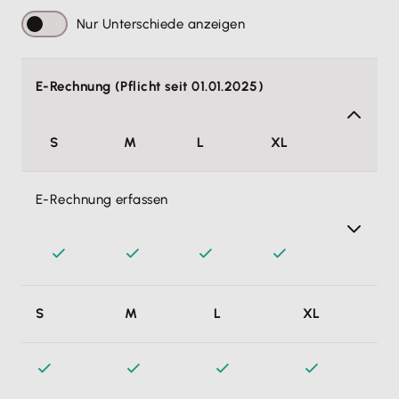
Nur Unterschiede anzeigen
E-Rechnung (Pflicht seit 01.01.2025)
S
M
L
XL
E-Rechnung erfassen
E-Rechnungen gemäß EN 1693l in einem strukturierten
S
M
L
XL
Datensatz erfassen. Damit erfüllst du die seit 01.01.2025
geltenden gesetzlichen Vorgaben.