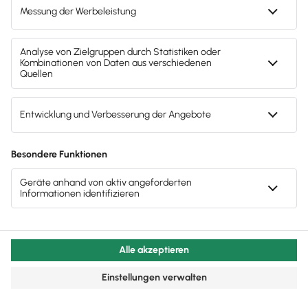
Lexware unterstützt dich bei der sicheren
Übertragung aller Zahlungen und Daten.
Sicherheit & Einlagenschutz
Mit 3D-Secure, Zwei-Faktor-Authentifizierung und
Push-TAN bist du bestens geschützt. Zusätzlich sind
deine Einlagen bis 100.000 € pro Person und Bank
gesetzlich abgesichert.
Flexibel kündbar
Teste das Geschäftskonto ohne Risiko und nutze es