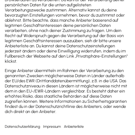
Tyme Zeiterfassung
Tyme: Einfaches & mächtiges Zeiterfassungstool
für Freelancer & Teams – Projekte, Deadlines &
Auslastung stets im Blick, Apple-synchron!