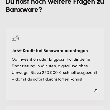
Du hast noch weitere Fragen zu
ist kostenfrei. Für die tatsächliche Inanspruchnahme
Kontenübersicht sowie die Unterlagen zum 31.12. des
Banxware?
des Kredites wird eine einmalige Gebühr erhoben,
Vorjahres als Umsatznachweis vorgelegt werden.
die transparent bereits zu Beginn des Antrages
Ein Bankenspiegel kann ebenfalls eingereicht
ausgewiesen und auf die Finanzierungssumme
werden. Kunden ohne Umsätze über
aufgeschlagen wird. Danach kommen keine weiteren
Onlineplattformen oder Kartenterminals benötigen
Kosten auf Ihr Unternehmen zu.
diese Unterlagen bereits ab einer Anfrage von
25.001 Euro.
Jetzt Kredit bei Banxware beantragen
Ob Investition oder Engpass: Hol dir deine
Finanzierung in Minuten, digital und ohne
Umwege. Bis zu 250.000 €, schnell ausgezahlt
– damit du sofort durchstarten kannst.