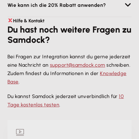
Wie kann ich die 20% Rabatt anwenden?
eine Nachricht an support@samdock.com schreiben.
Zudem findest du Informationen in der Knowledge
Navigiere in Samdock in die Einstellungen und klicke
Hilfe & Kontakt
Base.
Du hast noch weitere Fragen zu
auf „Jetzt abonnieren“. Hinterlege nun dein
Samdock?
bevorzugtes Zahlungsmittel und gebe im Checkout
den Rabattcode „lexofficepromo20“ ein. Der
Gutschein ist nur bei jährlicher Abrechnung
Bei Fragen zur Integration kannst du gerne jederzeit
einlösbar.
eine Nachricht an
support@samdock.com
schreiben.
Zudem findest du Informationen in der
Knowledge
Base
.
Du kannst Samdock jederzeit unverbindlich für
10
Tage kostenlos testen
.