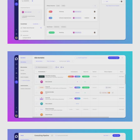
DSGVO-konform
Videos
Samdock mit Lexware Office verbinden
Kontakte von Lexware Office in Samdock
importieren
Samdock – Lexware Office Integration: So
geht’s