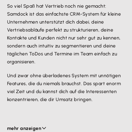
So viel Spaß hat Vertrieb noch nie gemacht:
Alle Angebote und Rechnungen werden
Samdock ist das einfachste CRM-System für kleine
automatisch am richtigen Kontakt als PDF
Unternehmen unterstützt dich dabei, deine
angehängt, sowie chronologisch in der
Vertriebsabläufe perfekt zu strukturieren, deine
Kontakthistorie erfasst.
Kontakte und Kunden nicht nur sehr gut zu kennen,
sondern auch intuitiv zu segmentieren und deine
Noch kein Samdock Kunde?
täglichen ToDos und Termine im Team einfach zu
Kein Problem! Der Import deiner Lexware Office
organisieren.
Kontakte nach Samdock kostet dich genau einen
Klick!
Und zwar ohne überladenes System mit unnötigen
Zudem erhältst als Lexware Office Kunde 20%
Features, die du niemals brauchst. Das spart enorm
Rabatt auf dein Samdock Jahresabo.
viel Zeit und du kannst dich auf die Interessenten
konzentrieren, die dir Umsatz bringen.
Als deutsches Unternehmen stellt Samdock sicher,
mehr anzeigen
dass deine Daten und die Daten deiner Kunden zu