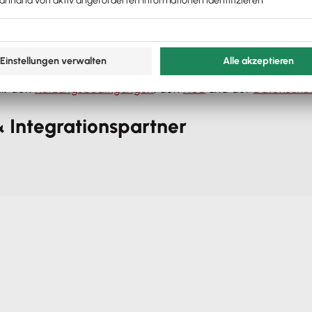
n Website
mäß den
Nutzungsbedingungen
, den
AGB
und der
Datenschut
 Integrationspartner