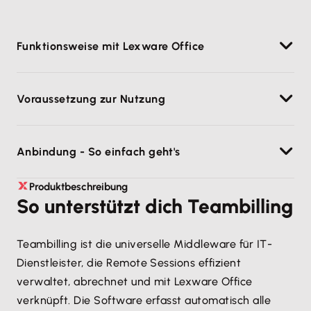
Funktionsweise mit Lexware Office
Automatische Protokollierung von Remote
Voraussetzung zur Nutzung
Sessions
Direkte Abrechnung & E-Rechnungen in
Aktiver Lexware Office (Größe M) &
Lexware Office
Anbindung - So einfach geht's
Teambilling Account
Kundenverwaltung & flexible Tarifgestaltung*
Verbindung zu Teambilling über API
1. Teambilling mit Lexware Office verbinden
Produktbeschreibung
Einmalige Einrichtung & Konfiguration
So unterstützt dich Teambilling
2. Remote Sessions automatisch oder manuell
erfassen, verwalten & abrechnen
3. E-Rechnungen direkt in Lexware Office erstellen &
Teambilling ist die universelle Middleware für IT-
versenden
Dienstleister, die Remote Sessions effizient
verwaltet, abrechnet und mit Lexware Office
verknüpft. Die Software erfasst automatisch alle