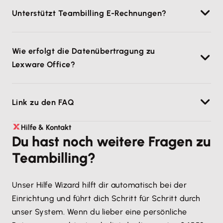
Ja, Teambilling kann unabhängig genutzt werden,
Unterstützt Teambilling E-Rechnungen?
doch mit Lexware Office erhältst du eine integrierte
Lösung für die Buchhaltung.
Teambilling erstellt selbst keine E-Rechnungen,
Wie erfolgt die Datenübertragung zu
ermöglicht aber die nahtlose Übergabe von
Lexware Office?
abrechnungsrelevanten Daten an Lexware Office.
Dort kann eine E-Rechnung gemäß XRechnung &
Per API-Schnittstelle alles automatisiert.
ZUGFeRD-Standard generiert und versendet
Link zu den FAQ
werden.
https://teambilling.de/faq
Hilfe & Kontakt
/
Du hast noch weitere Fragen zu
Teambilling?
Unser Hilfe Wizard hilft dir automatisch bei der
Einrichtung und führt dich Schritt für Schritt durch
unser System. Wenn du lieber eine persönliche