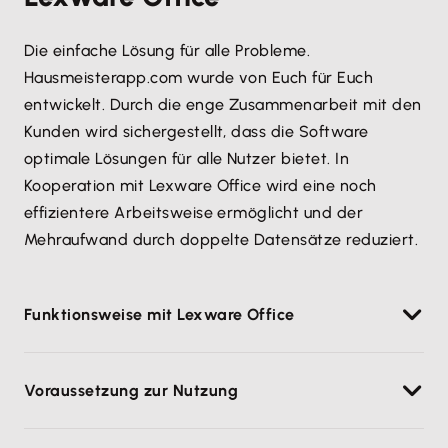
Die einfache Lösung für alle Probleme.
Hausmeisterapp.com wurde von Euch für Euch
entwickelt. Durch die enge Zusammenarbeit mit den
Kunden wird sichergestellt, dass die Software
optimale Lösungen für alle Nutzer bietet. In
Kooperation mit Lexware Office wird eine noch
effizientere Arbeitsweise ermöglicht und der
Mehraufwand durch doppelte Datensätze reduziert.
Funktionsweise mit Lexware Office
Lexware Office kann mit nur einem Klick in die
Voraussetzung zur Nutzung
Hausmeisterapp integriert werden. Alle Schritte, von
der Dokumentenerstellung bis zur
Hausmeisterapp.com Account (Abo)
Rechnungsstellung, lassen sich direkt in der App