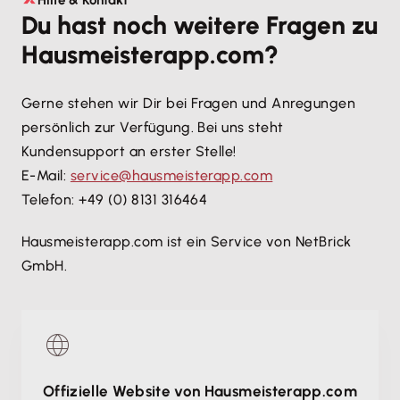
Bei uns wird persönlicher Kundenservice
Hilfe & Kontakt
möchten gibt es bei uns keine Einschränkungen in
Du hast noch weitere Fragen zu
großgeschrieben. Du kannst dich jederzeit
der Nutzung.
Hausmeisterapp.com?
telefonisch oder per Mail an uns wenden und
bekommst umgehend kompetente Hilfe, ohne lange
Wartezeiten. Unter dem Reiter Hilfe findest Du
Gerne stehen wir Dir bei Fragen und Anregungen
unsere Kontaktdaten.
persönlich zur Verfügung. Bei uns steht
Kundensupport an erster Stelle!
E-Mail:
service@hausmeisterapp.com
Telefon: +49 (0) 8131 316464
Hausmeisterapp.com ist ein Service von NetBrick
GmbH.
Offizielle Website von Hausmeisterapp.com