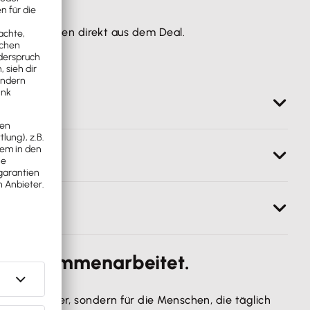
gen entstehen direkt aus dem Deal.
ware Office.
ive nach Lexware Office übertragen.
 ist und was offen.
sobald eine Rechnung gestellt ist.
ice zusammenarbeitet.
t für Manager, sondern für die Menschen, die täglich