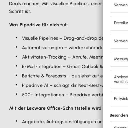
5. Pipedrive neu laden – das Lexware-Panel erscheint je
Deals machen. Mit visuellen Pipelines, einer aufgeräu
Schritt ist.
Was Pipedrive für dich tut:
Visuelle Pipelines – Drag-and-drop deine Deals 
Automatisierungen – wiederkehrende Aufgaben wi
Aktivitäten-Tracking – Anrufe, Meetings und E-M
E-Mail-Integration – Gmail, Outlook & Co. direkt
Berichte & Forecasts – du siehst auf einen Blick, w
Pipedrive AI – schlägt dir Next-Best-Actions vor u
500+ Integrationen – Pipedrive verbindet sich 
Mit der Lexware Office-Schnittstelle wird Pipedrive
Angebote, Auftragsbestätigungen und E-Rechnun