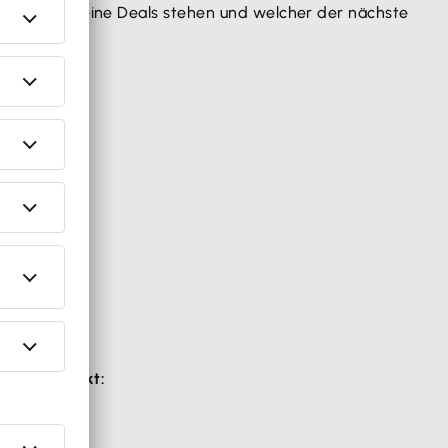
erzeit, wo deine Deals stehen und welcher der nächste
dich.
n DACH-Markt: