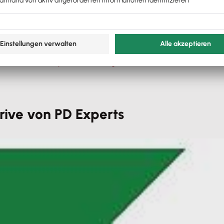
on Pipedrive nach Lexware Office übertragen.
 Pipedrive – dein Vertrieb hat volle Sicht.
. B. Rechnungsstellung bei Deal-Stage-Wechsel) sind in we
in CRM?
Teste Pipedrive 30 Tage kostenlos
– ohne Kreditkar
rive von PD Experts