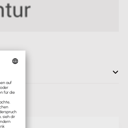
software, die exakt auf deine Bedürfnisse zugeschnitten
exware Office, HubSpot, Odoo, Nextcloud, Google
ptimieren und Arbeitsabläufe zu automatisieren.
m erfahrenen Team und tiefem Verständnis für
effiziente und individuelle Lösungen, die dein