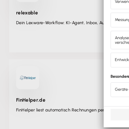
relexable
Dein Lexware-Workflow: KI-Agent, Inbox, Aufträge, Za
FinHelper.de
FinHelper liest automatisch Rechnungen per E-Mail und 