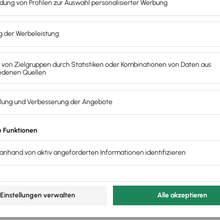
hlungen, Mahnwesen & Automation.
Druck ein, ohne dass Du uns Zugriff auf Deine externe Konten g