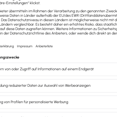
n Website
mäß den
Nutzungsbedingungen
, den
AGB
und der
Datenschut
 Integrationspartner