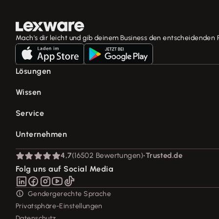
Mach's dir leicht und gib deinem Business den entscheidenden 
Lösungen
E-Rechnung Software
Wissen
Rechnungsprogramm
Fachwissen für Unternehmer
Service
Buchhaltungssoftware
Tools & mehr
Lohnprogramm
Support für Lexware Office
Unternehmen
Lexware Akademie
Geschäftskonto
System-Status
Tell Your Story
Branchenlösungen
Über Lexware
4,7
(16502 Bewertungen)
•
Trusted.de
Für Steuerberater
Das Lena Prinzip
Erweiterungen & Partner
Presse
Folg uns auf Social Media
Partner werden
Soziale Verantwortung
Affiliate-Partner werden
Karriere
Gendergerechte Sprache
Support für Desktop-Produkte
Privatsphäre-Einstellungen
Forum
Datenschutz