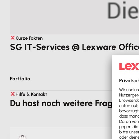
Kurze Fakten
SG IT-Services @ Lexware Offic
Portfolio
SG IT Services ist dein Partner für digitale Lösungen.
Hilfe & Kontakt
Du hast noch weitere Fragen zu 
ist. Wir entwickeln Webapplikationen (Web-Apps) und 
Drive, Microsoft 365, uvm. ergänzt werden können.
Unsere maßgeschneiderten Lösungen integrieren diese S
Zusätzlich bieten wir die Erstellung und Wartung von 
Geschäftsprozesse sorgen wir dafür, dass Technologie d