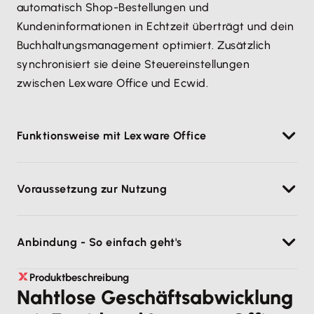
automatisch Shop-Bestellungen und
Kundeninformationen in Echtzeit überträgt und dein
Buchhaltungsmanagement optimiert. Zusätzlich
synchronisiert sie deine Steuereinstellungen
zwischen Lexware Office und Ecwid.
Funktionsweise mit Lexware Office
Übertragung von Bestelldaten
: Jede Bestellung im
Voraussetzung zur Nutzung
Ecwid-Shop wird nahtlos und in Echtzeit in Lexware
Office übertragen, um eine lückenlose und zeitnahe
Ecwid Shop mit mindestens “Venture Plan”
Erfassung aller Verkaufsvorgänge zu gewährleisten.
Anbindung - So einfach geht's
Plan Lexware Office Account
Automatisierte Buchungen
: Sobald eine Bestellung
Installiere die App über den Button “Jetzt Ecwid mit
Produktbeschreibung
in Ecwid abgeschlossen ist, wird diese automatisch
Nahtlose Geschäftsabwicklung
Lexware Office nutzen” oder den Ecwid Marktplatz.
als Buchung in Lexware Office erfasst, was Zeit spart