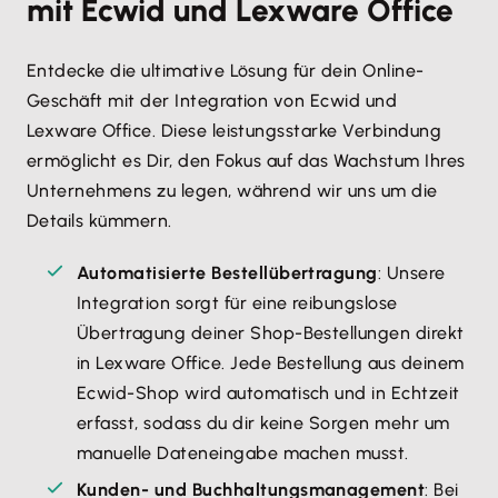
mit Ecwid und Lexware Office
Danach muss deine Integration in Ecwid mit Lexware
und die Genauigkeit Ihrer Finanzdaten erhöht.
Office verknüpfen und es kann losgehen.
Automatische Kundenanlage
: Zu jedem Ecwid-
Entdecke die ultimative Lösung für dein Online-
Auftrag wird in Lexware Office automatisch ein
Geschäft mit der Integration von Ecwid und
Kundenprofil angelegt, was das
Lexware Office. Diese leistungsstarke Verbindung
Kundenmanagement erleichtert und für eine
ermöglicht es Dir, den Fokus auf das Wachstum Ihres
konsistente Datenerfassung sorgt.
Unternehmens zu legen, während wir uns um die
Details kümmern.
Synchronisierung von Steuerinformationen
: Ein
Schlüsselelement ist die Steuersynchronisation von
Automatisierte Bestellübertragung
: Unsere
Lexware Office zu Ecwid, inklusive
Integration sorgt für eine reibungslose
Kleinunternehmer-, OSS-Regelung, Auslandssteuern
Übertragung deiner Shop-Bestellungen direkt
und mehr, um stets aktuelle und korrekte
in Lexware Office. Jede Bestellung aus deinem
Steuerdaten in Ihrem Shop zu gewährleisten.
Ecwid-Shop wird automatisch und in Echtzeit
erfasst, sodass du dir keine Sorgen mehr um
manuelle Dateneingabe machen musst.
Kunden- und Buchhaltungsmanagement
: Bei