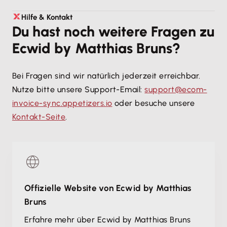
Innerhalb der Testphase ist es möglich, jederzeit ein
Unsere Preise finden Sie auf der
Hilfe & Kontakt
Integrationsseite
.
Abonnement abzuschließen, das nach Ende des
Du hast noch weitere Fragen zu
Testzeitraums startet.
Ecwid by Matthias Bruns?
Bei Fragen sind wir natürlich jederzeit erreichbar.
Nutze bitte unsere Support-Email:
support@ecom-
invoice-sync.appetizers.io
oder besuche unsere
Kontakt-Seite
.
Offizielle Website von Ecwid by Matthias
Bruns
Erfahre mehr über Ecwid by Matthias Bruns