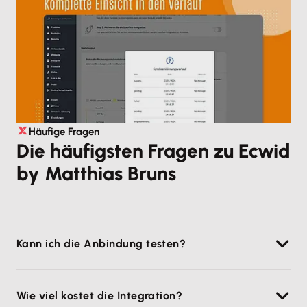
Häufige Fragen
Die häufigsten Fragen zu Ecwid
by Matthias Bruns
Kann ich die Anbindung testen?
Die Anbindung an Ecwid kann 14 Tage lang
Wie viel kostet die Integration?
kostenlos und unverbindlich getestet werden.