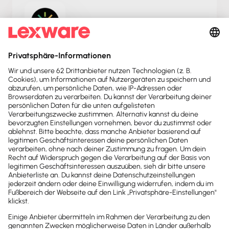
Tyme Zeiterfassung
Tyme: Einfaches & mächtiges Zeiterfassungstool
für Freelancer & Teams – Projekte, Deadlines &
Auslastung stets im Blick, Apple-synchron!