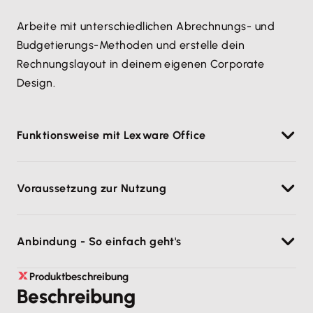
Arbeite mit unterschiedlichen Abrechnungs- und
Budgetierungs-Methoden und erstelle dein
Rechnungslayout in deinem eigenen Corporate
Design.
Funktionsweise mit Lexware Office
Du managst in zistemo alle Arbeitszeiten,
Voraussetzung zur Nutzung
sämtliche Projekt-Zeiten und alle Dokumente
vom Angebot für den Kunden bis hin zu den
Einen zistemo Account und einen Lexware Office
Rechnungen und Belegen, die dann mit einem
Anbindung - So einfach geht's
Account
Klick in Lexware Office verbucht werden.
Neue Debitoren und Kreditoren aus Lexware
Wähle im User Menü „Integrationen“ –> „Integration
Produktbeschreibung
Office werden automatisch in Zistemo erzeugt
Beschreibung
hinzufügen“ unter den Buchhaltungsanbindungen
und verknüpft.