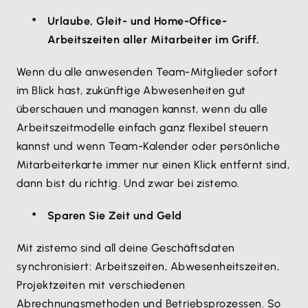
die Lexware Office-Anbindung aus.
Ausgaben die in zistemo erstellt wurden,
Du wirst auf die Anmeldeseite von Lexware Office
Urlaube, Gleit- und Home-Office-
können mit einem Klick in Lexware Office
weitergeleitet. Melde dich mit deinen Lexware
Arbeitszeiten aller Mitarbeiter im Griff.
gebucht und verknüpft werden.
Office-Zugangsdaten an und stimme der Anbindung
Wenn du alle anwesenden Team-Mitglieder sofort
zu.
Ausgaben, die in Lexware Office angelegt
im Blick hast, zukünftige Abwesenheiten gut
Optional kannst du deine Kunden und Lieferanten
wurden, werden automatisch in zistemo
überschauen und managen kannst, wenn du alle
synchronisieren.
erzeugt und können in Projekten weiter
Arbeitszeitmodelle einfach ganz flexibel steuern
Fertig!
verrechnet werden.
kannst und wenn Team-Kalender oder persönliche
Aktivierte Rechnungen können mit einem Klick
Mitarbeiterkarte immer nur einen Klick entfernt sind,
in Lexware Office angelegt und gebucht
dann bist du richtig. Und zwar bei zistemo.
werden.
Statusänderungen an den Rechnungen, wie
Sparen Sie Zeit und Geld
bezahlt oder storniert werden automatisch in
Mit zistemo sind all deine Geschäftsdaten
zistemo geändert.
synchronisiert: Arbeitszeiten, Abwesenheitszeiten,
Projektzeiten mit verschiedenen
Abrechnungsmethoden und Betriebsprozessen. So