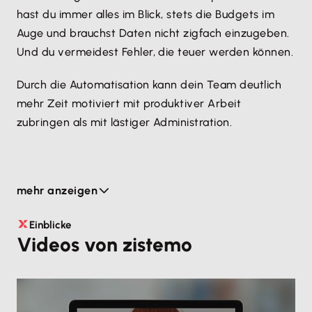
hast du immer alles im Blick, stets die Budgets im
Auge und brauchst Daten nicht zigfach einzugeben.
Und du vermeidest Fehler, die teuer werden können.
Durch die Automatisation kann dein Team deutlich
mehr Zeit motiviert mit produktiver Arbeit
zubringen als mit lästiger Administration.
Einfach und intuitiv alles im Griff
mehr anzeigen
Steile Lernkurven und unübersichtliche Oberflächen
waren gestern. Bei zistemo ist vieles selbsterklärend.
Einblicke
Videos von zistemo
Und zusätzlich unterstützen dich die Tooltipps bei
jeder Funktion. Und weil jeder Nutzer nur die
Funktionen sieht, die er für seine Arbeit benötigt,
bleibt alles schön übersichtlich. Falls du schon mit