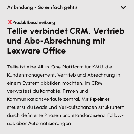
Anbindung - So einfach geht's
und übergibst sie an Lexware Office.
Aktives Lexware Office Konto
In Lexware Office wird die Rechnung für
Berechtigung, Integrationen in Lexware Office
Produktbeschreibung
In Tellie den Bereich Integrationen öffnen.
Buchhaltung/Steuern weiterverarbeitet.
zu verbinden (Admin/Rechte)
Tellie verbindet CRM, Vertrieb
Lexware Office auswählen und Verbindung
In Tellie behältst du den Überblick über
Internetverbindung (Cloud-Anwendung)
und Abo-Abrechnung mit
starten.
Abrechnung, offene Posten und Mahnwesen.
Lexware Office
In Lexware Office anmelden und Zugriff
bestätigen.
Tellie ist eine All-in-One Plattform für KMU, die
Fertig – Tellie kann Rechnungen/Belegdaten
Kundenmanagement, Vertrieb und Abrechnung in
an Lexware Office übergeben.
einem System abbilden möchten. Im CRM
verwaltest du Kontakte, Firmen und
Kommunikationsverläufe zentral. Mit Pipelines
steuerst du Leads und Verkaufschancen strukturiert
durch definierte Phasen und standardisierst Follow-
ups über Automatisierungen.