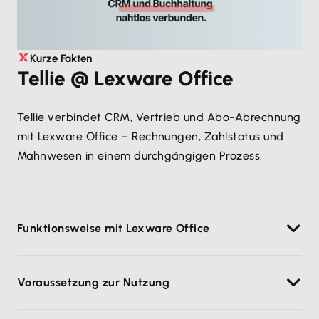
Kurze Fakten
Tellie @ Lexware Office
Tellie verbindet CRM, Vertrieb und Abo-Abrechnung
mit Lexware Office – Rechnungen, Zahlstatus und
Mahnwesen in einem durchgängigen Prozess.
Funktionsweise mit Lexware Office
In Tellie erstellst du Kunden, Angebote, Aufträge und
Voraussetzung zur Nutzung
Abonnements im CRM-/Vertriebsprozess.
Aus Vorgängen generierst du Rechnungen
Aktives Tellie-Konto