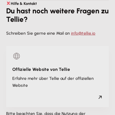
Ja. Tellie ist für Teams ausgelegt
Hilfe & Kontakt
Du hast noch weitere Fragen zu
(Rollen/Arbeitsweise abhängig vom gebuchten
Tellie?
Plan).
Schreiben Sie gerne eine Mail an
info@tellie.io
Offizielle Website von Tellie
Erfahre mehr über Tellie auf der offiziellen
Website
Bitte beachten Sie, dass die Nutzung der