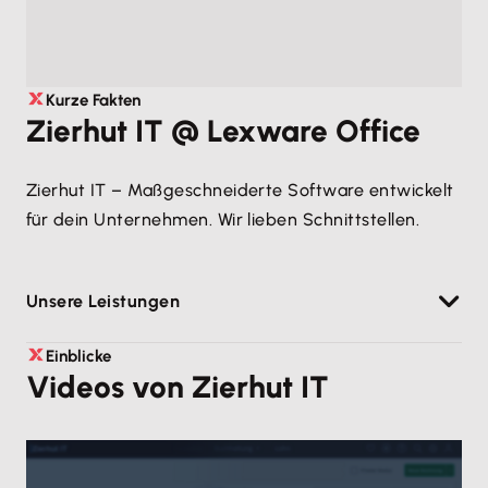
Kurze Fakten
Zierhut IT @ Lexware Office
Zierhut IT – Maßgeschneiderte Software entwickelt
für dein Unternehmen. Wir lieben Schnittstellen.
Unsere Leistungen
Da es sich bei unserer Dienstleistung nicht um
Einblicke
Videos von Zierhut IT
Fertigsoftware handelt, besprechen wir deine
genauen Anforderungen am liebsten gemeinsam
mit dir.