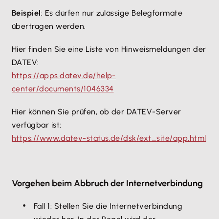
Beispiel
: Es dürfen nur zulässige Belegformate
DATEV-Angaben
Auswahl
übertragen werden.
Aktivieren Sie 'DATEV Buchungsdatenservice'.
Markieren Sie 'Kontendaten Kunden und
Lieferanten'.
Hier finden Sie eine Liste von Hinweismeldungen der
Klicken Sie auf 'Weiter'.
DATEV:
https://apps.datev.de/help-
DATEV-Angaben
center/documents/1046334
Klicken Sie auf 'Weiter'.
Aktivieren Sie 'DATEV Buchungsdatenservice'.
Hier können Sie prüfen, ob der DATEV-Server
DATEV-Angaben
verfügbar ist:
Aktivieren Sie 'DATEV Buchungsdatenservice'.
https://www.datev-status.de/dsk/ext_site/app.html
Klicken Sie auf 'Weiter'.
Die DATEV-Angaben werden aus dem Dialog
'DATEV-Export' übernommen und sind nicht
Vorgehen beim Abbruch der Internetverbindung
DATEV-Angaben
änderbar.
Aktivieren Sie 'DATEV Buchungsdatenservice'.
Fall 1: Stellen Sie die Internetverbindung
Optional
: Wenn Sie die DATEV-