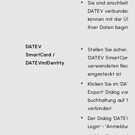
Sie sind anschließen
DATEV verbunden u
können mit der Übe
Ihrer Daten beginne
DATEV
Stellen Sie sicher, da
SmartCard /
'DATEV SmartCard' 
DATEVmIDentity
verwendeten Rechn
eingesteckt ist.
Klicken Sie im 'DATE
Export' Dialog von 
buchhaltung auf 'Mi
verbinden'.
Der Dialog 'DATEV-
Login' - 'Anmeldung' 