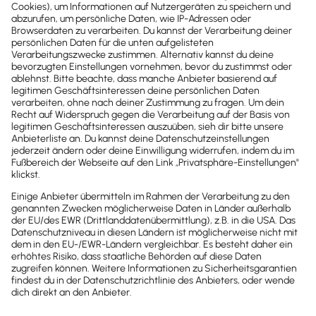
Was benötigen Sie als Anwender?
Nach der erfolgreichen Übertragung an das
DATEV-Rechenzentrum zeigt eine Meldung
Steuerberater: Einrichtung 'DATEV
die Anzahl der exportierten Datensätze und
Buchungsdatenser...
digitalen Belege.
Verbindung Lexware buchhaltung zu DATEV
Klicken Sie auf 'OK'.
Rechenzent...
Um ein Protokoll mit dem Übertragungsstatus
Datenübertragung durchführen
zu drucken, bestätigen Sie die Abfrage.
Übertragungsfehler und Hinweise
Brauchst du weitere Hilfe?
Zur Support Suche