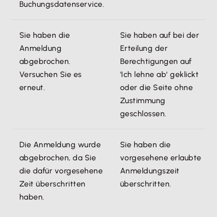
Buchungsdatenservice.
Da journalisierte Buchungen auch in
Ihrem Steuerberater, damit in DATEV Kanzlei-
DATEV nicht mehr veränderbar sein
Rechnungswesen die Auswertungen für die
sollten, wird Ihnen bei der Auswahl
exportierten Zeiträume erstellt werden
Sie haben die
Sie haben auf bei der
'Journal' immer der Export mit
können.
Anmeldung
Erteilung der
Festschreibungskennzeichen
Beachten Sie bei Buchungen mit
abgebrochen.
Berechtigungen auf
vorgeschlagen. Buchungen mit diesem
Leistungsdatum den Exportzeitraum.
Versuchen Sie es
'Ich lehne ab‘ geklickt
Kennzeichen können nach dem Import in
Beispiele:
erneut.
oder die Seite ohne
DATEV Kanzlei-Rechnungswesen nicht
Zustimmung
mehr verändert werden. Sie können diese
Art der Buchung
Belegdatum
Leis
geschlossen.
Einstellung ändern. Allerdings ist dann Ihr
DATEV-Export nicht mehr GoBD-konform.
Ausgangsrechnung
Januar 2025
Dez
Die Anmeldung wurde
Sie haben die
202
abgebrochen, da Sie
vorgesehene erlaubte
Klicken Sie auf 'Weiter'.
die dafür vorgesehene
Anmeldungszeit
Zeit überschritten
überschritten.
Ausgangsrechnung
März 2025
Febr
Export-Daten
haben.
Sie sehen die Übersicht der zu exportierenden
Eingangsrechnung
März 2025
Febr