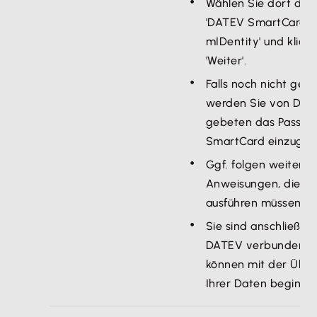
Wählen Sie dort die
'DATEV SmartCard 
mIDentity' und klicke
'Weiter'.
Falls noch nicht ges
werden Sie von DA
gebeten das Passwo
SmartCard einzuge
Ggf. folgen weitere
Anweisungen, die Si
ausführen müssen.
Sie sind anschließen
DATEV verbunden u
können mit der Übe
Ihrer Daten beginne