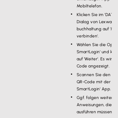
Mobiltelefon.
Klicken Sie im 'DATE
Dialog von Lexware
buchhaltung auf 'Mi
verbinden'.
Wählen Sie die Opti
SmartLogin' und klic
auf 'Weiter'. Es wird 
Code angezeigt.
Scannen Sie den an
QR-Code mit der 'D
SmartLogin' App.
Ggf. folgen weitere
Anweisungen, die Si
ausführen müssen.