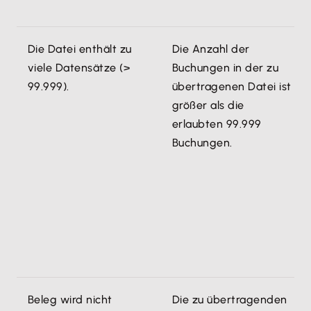
digitalen Belege.
diesem Kennzeichen können nach
dem Import in DATEV Kanzlei-
Klicken Sie auf 'OK'.
Rechnungswesen nicht mehr
Die Datei enthält zu
Die Anzahl der
Um ein Protokoll mit dem Übertragungsstatus
verändert werden. Sie können diese
viele Datensätze (>
Buchungen in der zu
zu drucken, bestätigen Sie die Abfrage.
Einstellung ändern. Allerdings ist
99.999).
übertragenen Datei ist
dann Ihr DATEV-Export nicht mehr
größer als die
GoBD-konform.
erlaubten 99.999
Buchungen.
Stapel
: Laut GoBD dürfen
Stapelbuchungen kein
Festschreibungskennzeichen haben.
Aus diesem Grund wird beim Export
von Stapelbuchungen die Auswahl
'Festschreibungskennzeichen'
deaktiviert. Der Export erfolgt ohne
Die Übertragung ist damit erfolgreich
Festschreibungskennzeichen.
abgeschlossen.
Beleg wird nicht
Die zu übertragenden